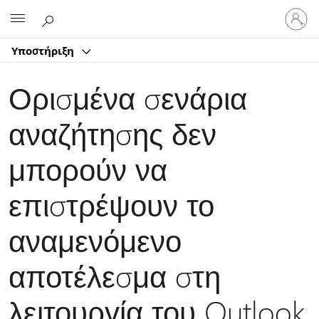
Είσοδος
Microsoft
στον
λογαρ
Υποστήριξη
σας
Ορισμένα σενάρια
αναζήτησης δεν
μπορούν να
επιστρέψουν το
αναμενόμενο
αποτέλεσμα στη
λειτουργία του Outlook