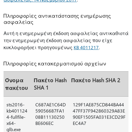
Πληροφορίες αντικατάστασης ενημέρωσης
ασφαλείας
Αυτή η ενημερωμένη έκδοση ασφαλείας αντικαθιστά
την ενημερωμένη έκδοση ασφαλείας που είχε
κυκλοφορήσει προηγουμένως
KB 4011217
.
Πληροφορίες κατακερματισμού αρχείων
Όνομα
Πακέτο Hash
Πακέτο Hash SHA 2
SHA 1
πακέτου
sts2016-
C687AE1C64D
129F1AE875CD844BA44
kb401124
59056687FA1
47FF37F942860329A83E
4-fullfile-
08B11130250
90EF1505FA031E3CD29F
x64-
BE606EC
EC4A7
glb.exe