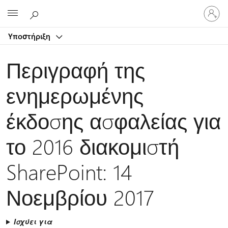
Είσοδος
Microsoft
στον
λογαρ
Υποστήριξη
σας
Περιγραφή της
ενημερωμένης
έκδοσης ασφαλείας για
το 2016 διακομιστή
SharePoint: 14
Νοεμβρίου 2017
Ισχύει για