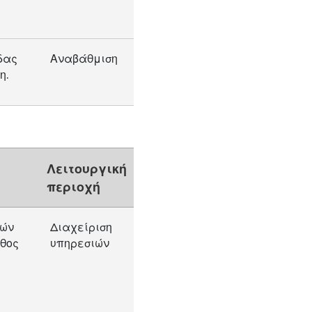
δας
Αναβάθμιση
η.
Λειτουργική
περιοχή
κών
Διαχείριση
εθος
υπηρεσιών