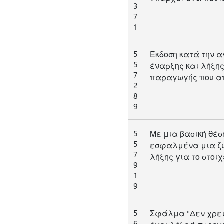
3
7
1
5
Έκδοση κατά την 
5
έναρξης και λήξη
7
παραγωγής που α
2
8
9
5
Με μια βασική θέσ
5
εσφαλμένα μια ζώ
7
λήξης για το στοιχ
9
1
9
5
Σφάλμα "Δεν χρειά
6