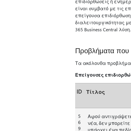
επιδιορθώσεις ή ενημερ
είναι συμβατό με τις ε
επείγουσα επιδιόρθωση
διαλειτουργικότητας με
365 Business Central λύση.
Προβλήματα που ε
Τα ακόλουθα προβλήματ
Επείγουσες επιδιορθ
ID
Τίτλος
5
Αφού αντιγράψετε
6
νέα, δεν μπορείτε
9
υπάρχει ένα πεδίο