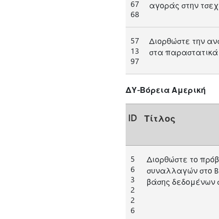
67
αγοράς στην τσεχι
68
57
Διορθώστε την αν
13
στα παραστατικά 
97
ΔΥ-Βόρεια Αμερική
ID
Τίτλος
5
Διορθώστε το πρό
6
συναλλαγών στο Bu
3
βάσης δεδομένων σ
2
2
6