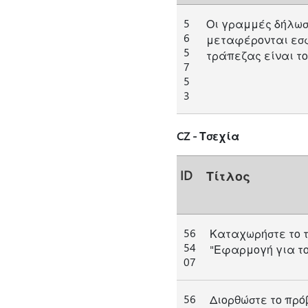
5
Οι γραμμές δήλωσ
6
μεταφέρονται εσφ
5
τράπεζας είναι το 
7
5
3
CZ - Τσεχία
ID
Τίτλος
56
Καταχωρήστε το τ
54
"Εφαρμογή για το
07
56
Διορθώστε το πρό