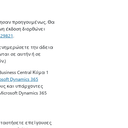
ρησαν προηγουμένως. Θα
η έκδοση διορθώνει
-29821
.
 ενημερώσετε την άδεια
ται σε αυτήν ή σε
ν.)
siness Central Κύμα 1
oft Dynamics 365
ους και υπάρχοντες
crosoft Dynamics 365
καταστήσετε επείγουσες