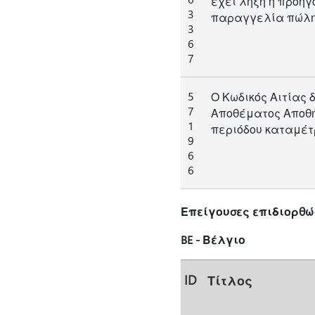
έχει λήξη ή προηγ
3
παραγγελία πώλησ
3
6
7
5
Ο Κωδικός Αιτίας
7
Αποθέματος Αποθή
1
περιόδου καταμέτ
9
6
6
Επείγουσες επιδιορθώ
BE - Βέλγιο
ID
Τίτλος