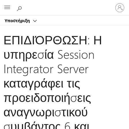
Είσοδος
Microsoft
στον
λογαρ
Υποστήριξη
σας
ΕΠΙΔΙΌΡΘΩΣΗ: Η
υπηρεσία Session
Integrator Server
καταγράφει τις
προειδοποιήσεις
αναγνωριστικού
συμβάντος 6 και