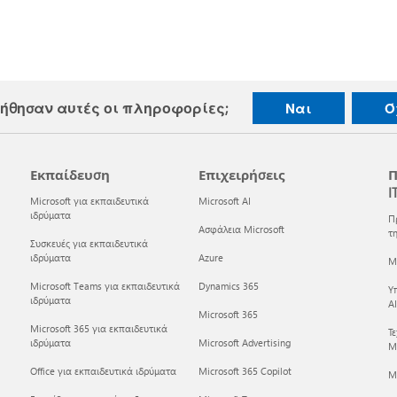
ήθησαν αυτές οι πληροφορίες;
Ναι
Ό
Εκπαίδευση
Επιχειρήσεις
Π
I
Microsoft για εκπαιδευτικά
Microsoft AI
ιδρύματα
Π
Ασφάλεια Microsoft
τη
Συσκευές για εκπαιδευτικά
ιδρύματα
Azure
Mi
Microsoft Teams για εκπαιδευτικά
Dynamics 365
Υ
ιδρύματα
AI
Microsoft 365
Microsoft 365 για εκπαιδευτικά
Τ
ιδρύματα
Microsoft Advertising
Mi
Office για εκπαιδευτικά ιδρύματα
Microsoft 365 Copilot
M