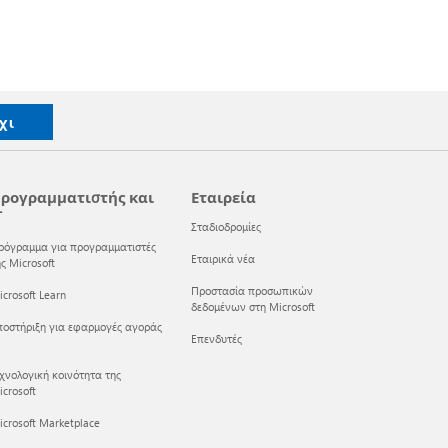
χι
ρογραμματιστής και
Εταιρεία
T
Σταδιοδρομίες
ρόγραμμα για προγραμματιστές
Εταιρικά νέα
ς Microsoft
Προστασία προσωπικών
crosoft Learn
δεδομένων στη Microsoft
ποστήριξη για εφαρμογές αγοράς
Επενδυτές
εχνολογική κοινότητα της
crosoft
icrosoft Marketplace