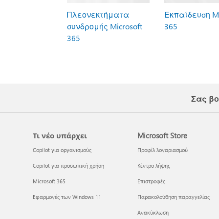
Πλεονεκτήματα
Εκπαίδευση Mi
συνδρομής Microsoft
365
365
Σας βο
Τι νέο υπάρχει
Microsoft Store
Copilot για οργανισμούς
Προφίλ λογαριασμού
Copilot για προσωπική χρήση
Κέντρο λήψης
Microsoft 365
Επιστροφές
Εφαρμογές των Windows 11
Παρακολούθηση παραγγελίας
Ανακύκλωση