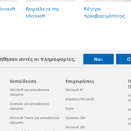
crosoft
Ασφάλεια της
Κέντρο
Microsoft
προσβασιμότητας
ήθησαν αυτές οι πληροφορίες;
Ναι
Ό
Εκπαίδευση
Επιχειρήσεις
Π
I
Microsoft για εκπαιδευτικά
Microsoft AI
ιδρύματα
Π
Ασφάλεια Microsoft
τη
Συσκευές για εκπαιδευτικά
ιδρύματα
Azure
Mi
Microsoft Teams για εκπαιδευτικά
Dynamics 365
Υ
ιδρύματα
AI
Microsoft 365