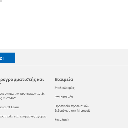
χι
ρογραμματιστής και
Εταιρεία
T
Σταδιοδρομίες
ρόγραμμα για προγραμματιστές
Εταιρικά νέα
ς Microsoft
Προστασία προσωπικών
crosoft Learn
δεδομένων στη Microsoft
ποστήριξη για εφαρμογές αγοράς
Επενδυτές