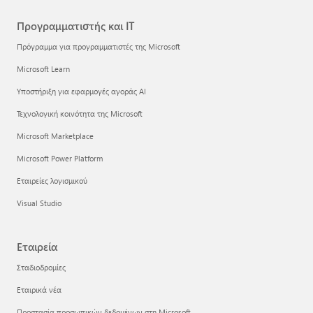
Προγραμματιστής και IT
Πρόγραμμα για προγραμματιστές της Microsoft
Microsoft Learn
Υποστήριξη για εφαρμογές αγοράς AI
Τεχνολογική κοινότητα της Microsoft
Microsoft Marketplace
Microsoft Power Platform
Εταιρείες λογισμικού
Visual Studio
Εταιρεία
Σταδιοδρομίες
Εταιρικά νέα
Προστασία προσωπικών δεδομένων στη Microsoft