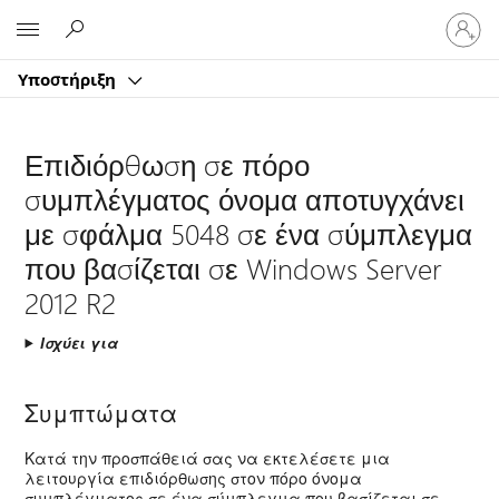
Είσοδος
Microsoft
στον
λογαρ
Υποστήριξη
σας
Επιδιόρθωση σε πόρο
συμπλέγματος όνομα αποτυγχάνει
με σφάλμα 5048 σε ένα σύμπλεγμα
που βασίζεται σε Windows Server
2012 R2
Ισχύει για
Συμπτώματα
Κατά την προσπάθειά σας να εκτελέσετε μια
λειτουργία επιδιόρθωσης στον πόρο όνομα
συμπλέγματος σε ένα σύμπλεγμα που βασίζεται σε