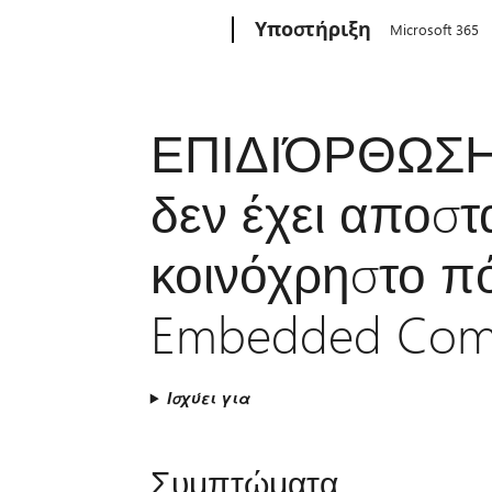
Microsoft
Υποστήριξη
Microsoft 365
ΕΠΙΔΙΌΡΘΩΣΗ: 
δεν έχει αποστα
κοινόχρηστο π
Embedded Com
Ισχύει για
Συμπτώματα