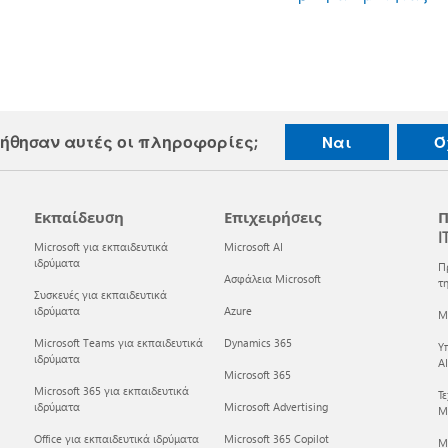
ήθησαν αυτές οι πληροφορίες;
Ναι
Ό
Εκπαίδευση
Επιχειρήσεις
Π
I
Microsoft για εκπαιδευτικά
Microsoft AI
ιδρύματα
Π
Ασφάλεια Microsoft
τη
Συσκευές για εκπαιδευτικά
ιδρύματα
Azure
Mi
Microsoft Teams για εκπαιδευτικά
Dynamics 365
Υ
ιδρύματα
AI
Microsoft 365
Microsoft 365 για εκπαιδευτικά
Τ
ιδρύματα
Microsoft Advertising
Mi
Office για εκπαιδευτικά ιδρύματα
Microsoft 365 Copilot
M