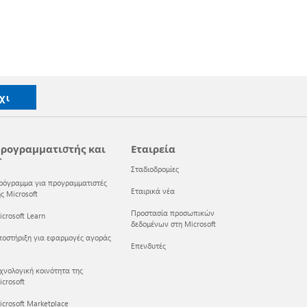
χι
ρογραμματιστής και
Εταιρεία
T
Σταδιοδρομίες
ρόγραμμα για προγραμματιστές
Εταιρικά νέα
ς Microsoft
Προστασία προσωπικών
crosoft Learn
δεδομένων στη Microsoft
ποστήριξη για εφαρμογές αγοράς
Επενδυτές
εχνολογική κοινότητα της
crosoft
icrosoft Marketplace