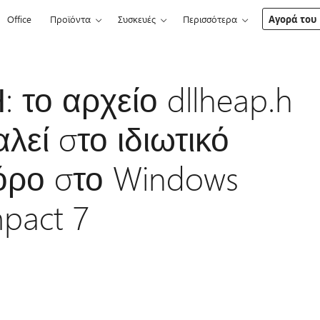
Office
Προϊόντα
Συσκευές
Περισσότερα
Αγορά του 
το αρχείο dllheap.h
λεί στο ιδιωτικό
όρο στο Windows
pact 7