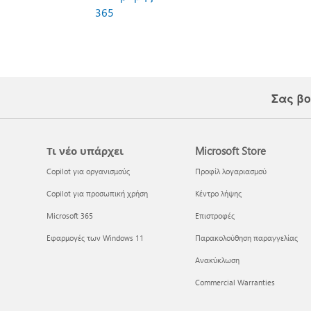
365
Σας βο
Τι νέο υπάρχει
Microsoft Store
Copilot για οργανισμούς
Προφίλ λογαριασμού
Copilot για προσωπική χρήση
Κέντρο λήψης
Microsoft 365
Επιστροφές
Εφαρμογές των Windows 11
Παρακολούθηση παραγγελίας
Ανακύκλωση
Commercial Warranties