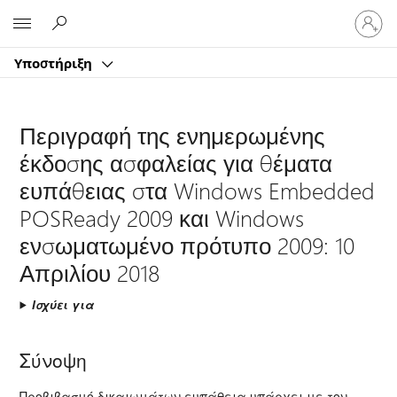
Είσοδος
Microsoft
στον
λογαρ
Υποστήριξη
σας
Περιγραφή της ενημερωμένης
έκδοσης ασφαλείας για θέματα
ευπάθειας στα Windows Embedded
POSReady 2009 και Windows
ενσωματωμένο πρότυπο 2009: 10
Απριλίου 2018
Ισχύει για
Σύνοψη
Προβιβασμό δικαιωμάτων ευπάθεια υπάρχει με τον