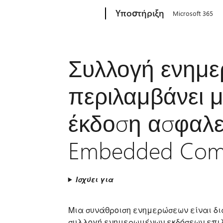
Microsoft
Υποστήριξη
Microsoft 365
Συλλογή ενημ
περιλαμβάνει 
έκδοση ασφαλε
Embedded Compa
Ισχύει για
Μια συνάθροιση ενημερώσεων είναι δια
συλλογή ενημερωμένων εκδόσεων επι