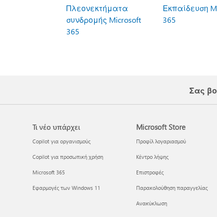
Πλεονεκτήματα
Εκπαίδευση Mi
συνδρομής Microsoft
365
365
Σας βο
Τι νέο υπάρχει
Microsoft Store
Copilot για οργανισμούς
Προφίλ λογαριασμού
Copilot για προσωπική χρήση
Κέντρο λήψης
Microsoft 365
Επιστροφές
Εφαρμογές των Windows 11
Παρακολούθηση παραγγελίας
Ανακύκλωση