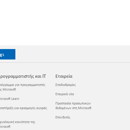
χι
ρογραμματιστής και IT
Εταιρεία
ρόγραμμα για προγραμματιστές
Σταδιοδρομίες
ς Microsoft
Εταιρικά νέα
crosoft Learn
Προστασία προσωπικών
ποστήριξη για εφαρμογές αγοράς
δεδομένων στη Microsoft
Επενδυτές
εχνολογική κοινότητα της
crosoft