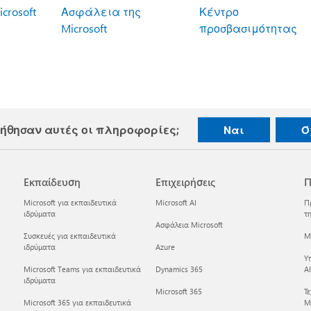
crosoft
Ασφάλεια της
Κέντρο
Microsoft
προσβασιμότητας
ήθησαν αυτές οι πληροφορίες;
Ναι
Ό
Εκπαίδευση
Επιχειρήσεις
Π
Microsoft για εκπαιδευτικά
Microsoft AI
Π
ιδρύματα
τη
Ασφάλεια Microsoft
Συσκευές για εκπαιδευτικά
Mi
ιδρύματα
Azure
Υ
Microsoft Teams για εκπαιδευτικά
Dynamics 365
AI
ιδρύματα
Microsoft 365
Τ
Microsoft 365 για εκπαιδευτικά
Mi