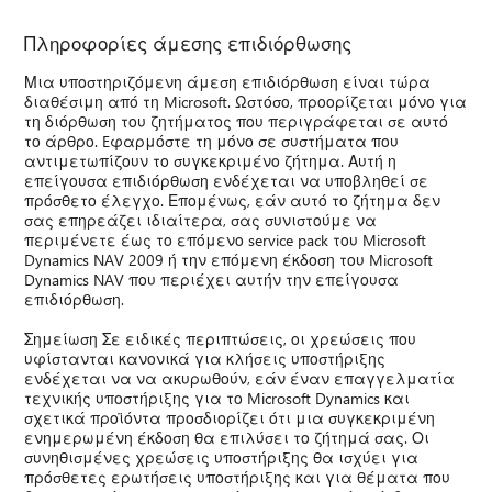
Πληροφορίες άμεσης επιδιόρθωσης
Μια υποστηριζόμενη άμεση επιδιόρθωση είναι τώρα
διαθέσιμη από τη Microsoft. Ωστόσο, προορίζεται μόνο για
τη διόρθωση του ζητήματος που περιγράφεται σε αυτό
το άρθρο. Eφαρμόστε τη μόνο σε συστήματα που
αντιμετωπίζουν το συγκεκριμένο ζήτημα. Αυτή η
επείγουσα επιδιόρθωση ενδέχεται να υποβληθεί σε
πρόσθετο έλεγχο. Επομένως, εάν αυτό το ζήτημα δεν
σας επηρεάζει ιδιαίτερα, σας συνιστούμε να
περιμένετε έως το επόμενο service pack του Microsoft
Dynamics NAV 2009 ή την επόμενη έκδοση του Microsoft
Dynamics NAV που περιέχει αυτήν την επείγουσα
επιδιόρθωση.
Σημείωση Σε ειδικές περιπτώσεις, οι χρεώσεις που
υφίστανται κανονικά για κλήσεις υποστήριξης
ενδέχεται να να ακυρωθούν, εάν έναν επαγγελματία
τεχνικής υποστήριξης για το Microsoft Dynamics και
σχετικά προϊόντα προσδιορίζει ότι μια συγκεκριμένη
ενημερωμένη έκδοση θα επιλύσει το ζήτημά σας. Οι
συνηθισμένες χρεώσεις υποστήριξης θα ισχύει για
πρόσθετες ερωτήσεις υποστήριξης και για θέματα που