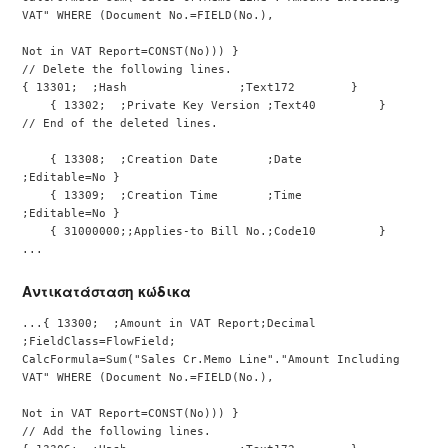
VAT" WHERE (Document No.=FIELD(No.),
Not in VAT Report=CONST(No))) }
// Delete the following lines.
{ 13301;  ;Hash                ;Text172        }
    { 13302;  ;Private Key Version ;Text40         }
// End of the deleted lines.
    { 13308;  ;Creation Date       ;Date          
;Editable=No }
    { 13309;  ;Creation Time       ;Time          
;Editable=No }
    { 31000000;;Applies-to Bill No.;Code10         }
...
Αντικατάσταση κώδικα
...{ 13300;  ;Amount in VAT Report;Decimal       
;FieldClass=FlowField;
CalcFormula=Sum("Sales Cr.Memo Line"."Amount Including 
VAT" WHERE (Document No.=FIELD(No.),
Not in VAT Report=CONST(No))) }
// Add the following lines.