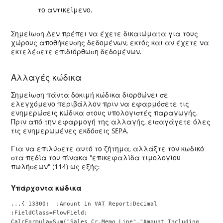
το αντικείμενο.
Σημείωση Δεν πρέπει να έχετε δικαιώματα για τους
χώρους αποθήκευσης δεδομένων, εκτός και αν έχετε να
εκτελέσετε επιδιόρθωση δεδομένων.
Αλλαγές κώδικα
Σημείωση πάντα δοκιμή κώδικα διορθώνει σε
ελεγχόμενο περιβάλλον πριν να εφαρμόσετε τις
ενημερώσεις κώδικα στους υπολογιστές παραγωγής.
Πριν από την εφαρμογή της αλλαγής, εισαγάγετε όλες
τις ενημερωμένες εκδόσεις SEPA.
Για να επιλύσετε αυτό το ζήτημα, αλλάξτε τον κωδικό
στα πεδία του πίνακα "επικεφαλίδα τιμολογίου
πωλήσεων" (114) ως εξής:
Υπάρχοντα κώδικα
...{ 13300;  ;Amount in VAT Report;Decimal       
;FieldClass=FlowField;
CalcFormula=Sum("Sales Cr.Memo Line"."Amount Including 