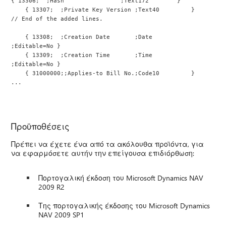
{ 13306;  ;Hash                ;Text172        }
    { 13307;  ;Private Key Version ;Text40         }
// End of the added lines.
    { 13308;  ;Creation Date       ;Date          
;Editable=No }
    { 13309;  ;Creation Time       ;Time          
;Editable=No }
    { 31000000;;Applies-to Bill No.;Code10         }
...
Προϋποθέσεις
Πρέπει να έχετε ένα από τα ακόλουθα προϊόντα, για
να εφαρμόσετε αυτήν την επείγουσα επιδιόρθωση:
Πορτογαλική έκδοση του Microsoft Dynamics NAV
2009 R2
Της πορτογαλικής έκδοσης του Microsoft Dynamics
NAV 2009 SP1