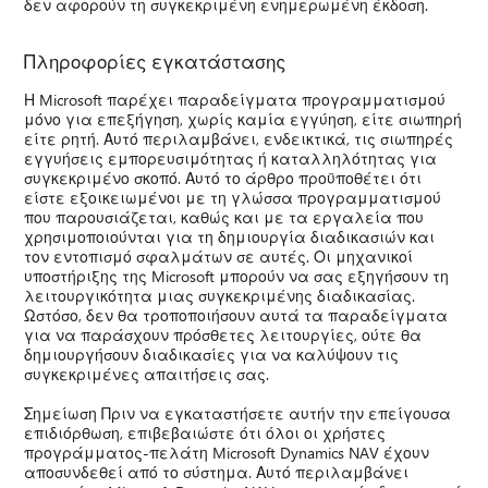
δεν αφορούν τη συγκεκριμένη ενημερωμένη έκδοση.
Πληροφορίες εγκατάστασης
Η Microsoft παρέχει παραδείγματα προγραμματισμού
μόνο για επεξήγηση, χωρίς καμία εγγύηση, είτε σιωπηρή
είτε ρητή. Αυτό περιλαμβάνει, ενδεικτικά, τις σιωπηρές
εγγυήσεις εμπορευσιμότητας ή καταλληλότητας για
συγκεκριμένο σκοπό. Αυτό το άρθρο προϋποθέτει ότι
είστε εξοικειωμένοι με τη γλώσσα προγραμματισμού
που παρουσιάζεται, καθώς και με τα εργαλεία που
χρησιμοποιούνται για τη δημιουργία διαδικασιών και
τον εντοπισμό σφαλμάτων σε αυτές. Οι μηχανικοί
υποστήριξης της Microsoft μπορούν να σας εξηγήσουν τη
λειτουργικότητα μιας συγκεκριμένης διαδικασίας.
Ωστόσο, δεν θα τροποποιήσουν αυτά τα παραδείγματα
για να παράσχουν πρόσθετες λειτουργίες, ούτε θα
δημιουργήσουν διαδικασίες για να καλύψουν τις
συγκεκριμένες απαιτήσεις σας.
Σημείωση Πριν να εγκαταστήσετε αυτήν την επείγουσα
επιδιόρθωση, επιβεβαιώστε ότι όλοι οι χρήστες
προγράμματος-πελάτη Microsoft Dynamics NAV έχουν
αποσυνδεθεί από το σύστημα. Αυτό περιλαμβάνει