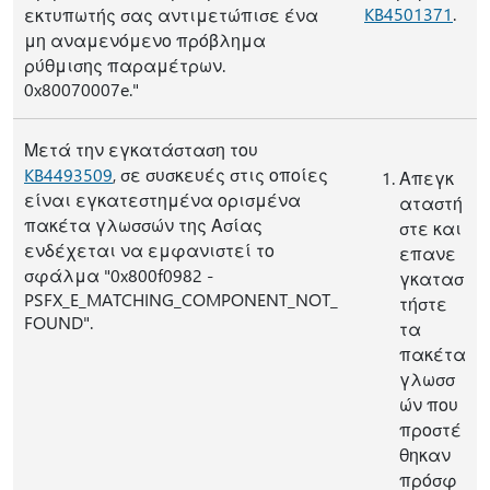
KB4501371
.
εκτυπωτής σας αντιμετώπισε ένα
μη αναμενόμενο πρόβλημα
ρύθμισης παραμέτρων.
0x80070007e."
Μετά την εγκατάσταση του
KB4493509
, σε συσκευές στις οποίες
Απεγκ
είναι εγκατεστημένα ορισμένα
αταστή
πακέτα γλωσσών της Ασίας
στε και
ενδέχεται να εμφανιστεί το
επανε
σφάλμα "0x800f0982 -
γκατασ
PSFX_E_MATCHING_COMPONENT_NOT_
τήστε
FOUND".
τα
πακέτα
γλωσσ
ών που
προστέ
θηκαν
πρόσφ