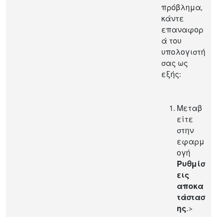
πρόβλημα,
κάντε
επαναφορ
ά του
υπολογιστή
σας ως
εξής:
Μεταβ
είτε
στην
εφαρμ
ογή
Ρυθμίσ
εις
αποκα
τάστασ
ης
.
>