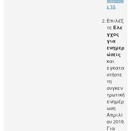
Window
s 10
.
Επιλέξ
τε
Έλε
γχος
για
ενημερ
ώσεις
και
εγκατα
στήστε
τη
συγκεν
τρωτική
ενημέρ
ωση
Απριλί
ου 2019.
Για