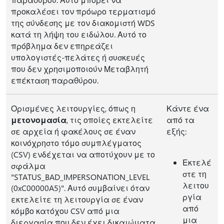
προκαλέσει τον πρόωρο τερματισμό
της σύνδεσης με τον διακομιστή WDS
κατά τη λήψη του ειδώλου. Αυτό το
πρόβλημα δεν επηρεάζει
υπολογιστές-πελάτες ή συσκευές
που δεν χρησιμοποιούν Μεταβλητή
επέκταση παραθύρου.
Ορισμένες λειτουργίες, όπως η
Κάντε ένα
μετονομασία
, τις οποίες εκτελείτε
από τα
σε αρχεία ή φακέλους σε έναν
εξής:
κοινόχρηστο τόμο συμπλέγματος
(CSV) ενδέχεται να αποτύχουν με το
Εκτελέ
σφάλμα
στε τη
"STATUS_BAD_IMPERSONATION_LEVEL
λειτου
(0xC00000A5)". Αυτό συμβαίνει όταν
ργία
εκτελείτε τη λειτουργία σε έναν
από
κόμβο κατόχου CSV από μια
μια
διεργασία που δεν έχει δικαιώματα