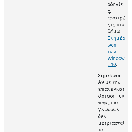
οδηγίε
ς,
ανατρέ
ξτε στο
θέμα
Ενημέρ
ωση
των
Window
s 10
.
Σημείωση
Αν με την
επανεγκατ
άσταση του
πακέτου
γλωσσών
δεν
μετριαστεί
το