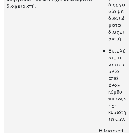
διεργα
διαχειριστή.
σία με
δικαιώ
ματα
διαχει
ριστή.
Εκτελέ
στε τη
λειτου
ργία
από
έναν
κόμβο
που δεν
έχει
κυριότη
τα CSV.
Η Microsoft