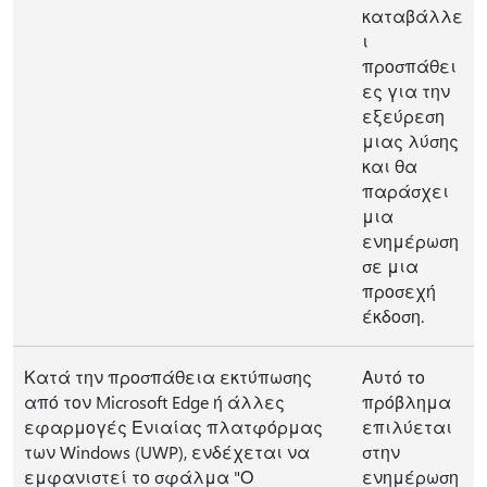
καταβάλλε
ι
προσπάθει
ες για την
εξεύρεση
μιας λύσης
και θα
παράσχει
μια
ενημέρωση
σε μια
προσεχή
έκδοση.
Κατά την προσπάθεια εκτύπωσης
Αυτό το
από τον Microsoft Edge ή άλλες
πρόβλημα
εφαρμογές Ενιαίας πλατφόρμας
επιλύεται
των Windows (UWP), ενδέχεται να
στην
εμφανιστεί το σφάλμα "Ο
ενημέρωση