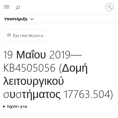
Είσοδος
Microsoft
στον
λογαρ
Υποστήριξη
σας
Σχετικά θέματα
19 Μαΐου 2019—
KB4505056 (Δομή
λειτουργικού
συστήματος 17763.504)
Ισχύει για