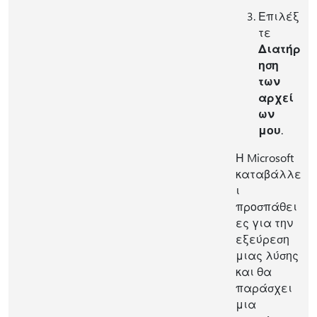
Επιλέξ
τε
Διατήρ
ηση
των
αρχεί
ων
μου
.
Η Microsoft
καταβάλλε
ι
προσπάθει
ες για την
εξεύρεση
μιας λύσης
και θα
παράσχει
μια