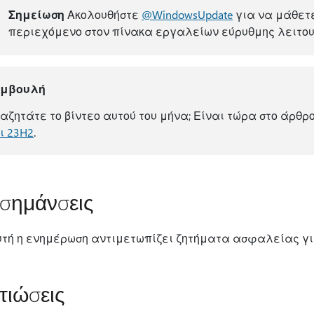
Σημείωση
Ακολουθήστε
@WindowsUpdate
για να μάθετε
περιεχόμενο στον πίνακα εργαλείων εύρυθμης λειτου
υμβουλή
αζητάτε το βίντεο αυτού του μήνα; Είναι τώρα στο άρθρ
ι 23H2
.
σημάνσεις
υτή η ενημέρωση αντιμετωπίζει ζητήματα ασφαλείας για
τιώσεις