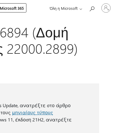
Είσοδος
Microsoft 365
Όλη η Microsoft
στον
λογαριασμό
σας
6894 (Δομή
ς 22000.2899)
 Update, ανατρέξτε στο άρθρο
 τους
μηνιαίους τύπους
ows 11, έκδοση 21H2, ανατρέξτε