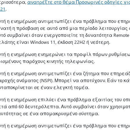
ερισσότερα,
ανατρέξτε στο θέμα Προσωρινές οδηγίες γι
021
.
υτή η ενημέρωση αντιμετωπίζει ένα πρόβλημα που επηρε
υνατή η πρόσβαση σε αυτό από μια περίοδο λειτουργία
τό συμβαίνει όταν ενεργοποιείτε τη δυνατότητα Remote C
λάτης είναι Windows 11, έκδοση 22H2 ή νεότερη.
υτή η ενημέρωση ενημερώνει τα προφίλ πόρων ρυθμίσεω
ρισμένους παρόχους κινητής τηλεφωνίας.
υτή η ενημέρωση αντιμετωπίζει ένα ζήτημα που επηρεά
ροχής ονόματος (NSPI). Μπορεί να αποτύχουν. Εάν το κά
νταποκρίνεται σε έναν ελεγκτή τομέα.
υτή η ενημέρωση επιλύει ένα πρόβλημα εξαιτίας του οπ
ετά από 60 δευτερόλεπτα. Αυτό συμβαίνει όταν χρησιμο
αυτότητας σε ένα απομακρυσμένο σύστημα.
υτή η ενημέρωση αντιμετωπίζει ένα πρόβλημα που επηρε