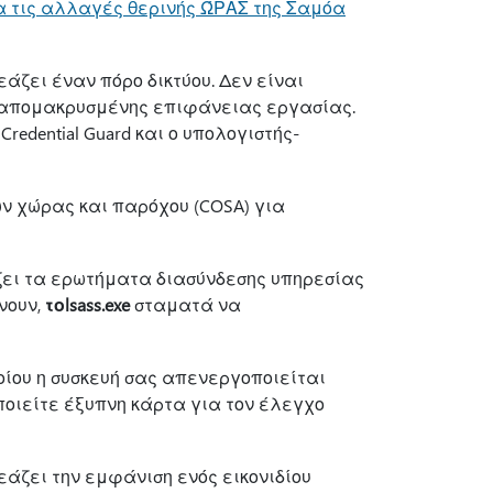
α τις αλλαγές θερινής ΏΡΑΣ της Σαμόα
άζει έναν πόρο δικτύου. Δεν είναι
ς απομακρυσμένης επιφάνειας εργασίας.
redential Guard και ο υπολογιστής-
ν χώρας και παρόχου (COSA) για
ζει τα ερωτήματα διασύνδεσης υπηρεσίας
νουν,
τοlsass.exe
σταματά να
οίου η συσκευή σας απενεργοποιείται
ποιείτε έξυπνη κάρτα για τον έλεγχο
άζει την εμφάνιση ενός εικονιδίου