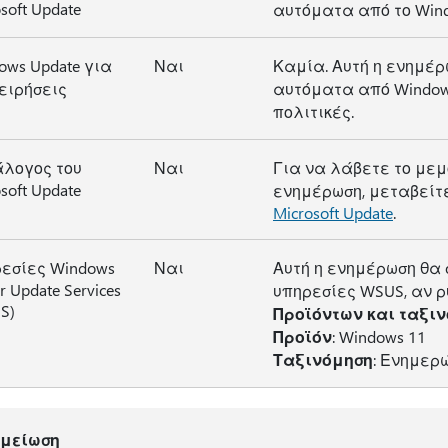
soft Update
αυτόματα από το Wind
ows Update για
Ναι
Καμία. Αυτή η ενημέρ
ειρήσεις
αυτόματα από Window
πολιτικές.
λογος του
Ναι
Για να λάβετε το μεμ
soft Update
ενημέρωση, μεταβείτ
Microsoft Update
.
εσίες Windows
Ναι
Αυτή η ενημέρωση θα 
r Update Services
υπηρεσίες WSUS, αν ρ
S)
Προϊόντων και ταξι
Προϊόν
: Windows 11
Ταξινόμηση
: Ενημερ
ημείωση