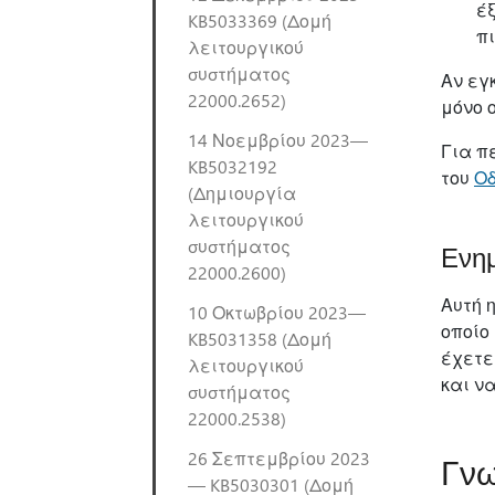
έ
KB5033369 (Δομή
πι
λειτουργικού
συστήματος
Αν εγ
22000.2652)
μόνο 
14 Νοεμβρίου 2023—
Για π
KB5032192
του
Ο
(Δημιουργία
λειτουργικού
συστήματος
Ενημ
22000.2600)
Αυτή 
10 Οκτωβρίου 2023—
οποίο
KB5031358 (Δομή
έχετε
λειτουργικού
και να
συστήματος
22000.2538)
26 Σεπτεμβρίου 2023
Γνω
— KB5030301 (Δομή