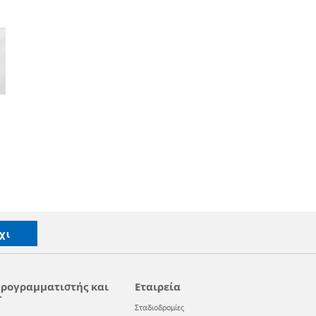
χι
ρογραμματιστής και
Εταιρεία
T
Σταδιοδρομίες