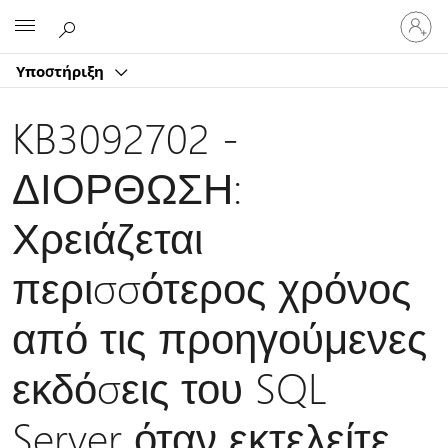
Είσοδος
Microsoft
στον
λογαρ
Υποστήριξη
σας
KB3092702 -
ΔΙΟΡΘΩΣΗ:
Χρειάζεται
περισσότερος χρόνος
από τις προηγούμενες
εκδόσεις του SQL
Server όταν εκτελείτε