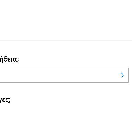
ήθεια;
ές;