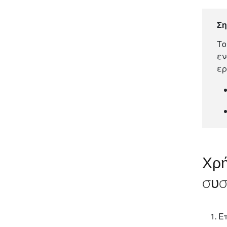
Σ
Το
εν
ερ
Χρή
συσ
Ε