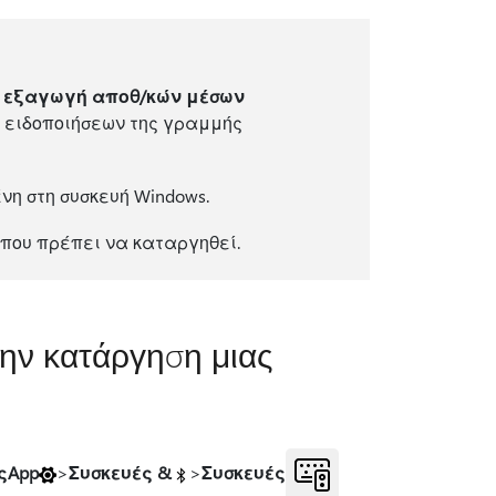
ι εξαγωγή αποθ/κών μέσων
ς ειδοποιήσεων της γραμμής
νη στη συσκευή Windows.
 που πρέπει να καταργηθεί.
την κατάργηση μιας
ςApp
>
Συσκευές &
>
Συσκευές