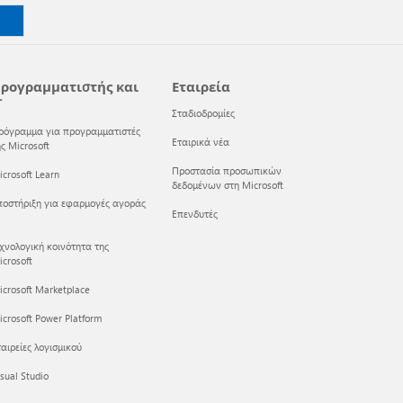
ρογραμματιστής και
Εταιρεία
T
Σταδιοδρομίες
ρόγραμμα για προγραμματιστές
Εταιρικά νέα
ς Microsoft
Προστασία προσωπικών
crosoft Learn
δεδομένων στη Microsoft
ποστήριξη για εφαρμογές αγοράς
Επενδυτές
εχνολογική κοινότητα της
crosoft
icrosoft Marketplace
crosoft Power Platform
αιρείες λογισμικού
sual Studio