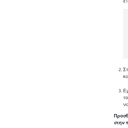
ει
Σ
κ
Ε
τ
ν
Προσθ
στην 