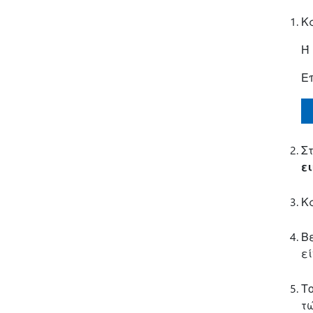
Κ
Ή
Ε
Σ
ε
Κ
Β
ε
Το
τ