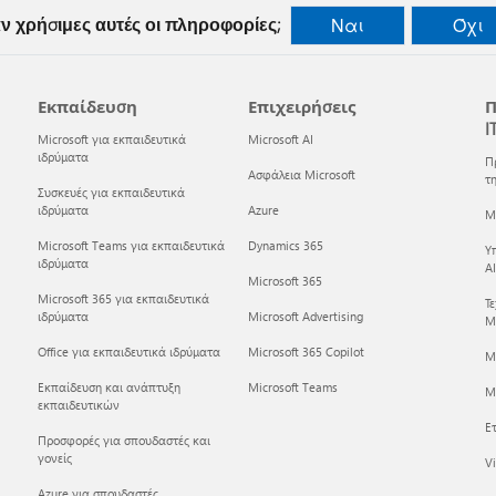
ν χρήσιμες αυτές οι πληροφορίες;
Ναι
Όχι
Εκπαίδευση
Επιχειρήσεις
Π
I
Microsoft για εκπαιδευτικά
Microsoft AI
ιδρύματα
Π
Ασφάλεια Microsoft
τη
Συσκευές για εκπαιδευτικά
ιδρύματα
Azure
Mi
Microsoft Teams για εκπαιδευτικά
Dynamics 365
Υ
ιδρύματα
AI
Microsoft 365
Microsoft 365 για εκπαιδευτικά
Τ
ιδρύματα
Microsoft Advertising
Mi
Office για εκπαιδευτικά ιδρύματα
Microsoft 365 Copilot
M
Εκπαίδευση και ανάπτυξη
Microsoft Teams
Mi
εκπαιδευτικών
Ετ
Προσφορές για σπουδαστές και
γονείς
Vi
Azure για σπουδαστές