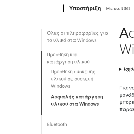
Microsoft
Υποστήριξη
Microsoft 365
Ασ
Όλες οι πληροφορίες για
το υλικό στα Windows
W
Προσθήκη και
κατάργηση υλικού
Ισχύ
Προσθήκη συσκευής
υλικού σε συσκευή
Windows
Για ν
μονάδ
Ασφαλής κατάργηση
μπορε
υλικού στα Windows
παρακ
Bluetooth