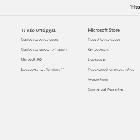
Ήτα
Τι νέο υπάρχει
Microsoft Store
Copilot για οργανισμούς
Προφίλ λογαριασμού
Copilot για προσωπική χρήση
Κέντρο λήψης
Microsoft 365
Επιστροφές
Εφαρμογές των Windows 11
Παρακολούθηση παραγγελίας
Ανακύκλωση
Commercial Warranties