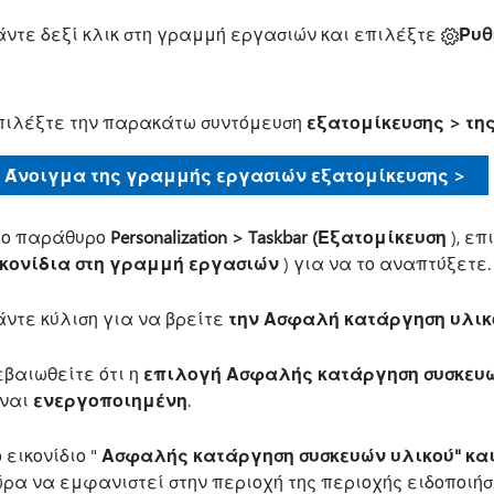
άντε δεξί κλικ στη γραμμή εργασιών και επιλέξτε
Ρυθ
πιλέξτε την παρακάτω συντόμευση
εξατομίκευσης > τη
Άνοιγμα της γραμμής εργασιών εξατομίκευσης >
το παράθυρο
Personalization > Taskbar (Εξατομίκευση
), ε
ικονίδια στη γραμμή εργασιών
) για να το αναπτύξετε.
άντε κύλιση για να βρείτε
την Ασφαλή κατάργηση υλικ
εβαιωθείτε ότι η
επιλογή Ασφαλής κατάργηση συσκευώ
ίναι
ενεργοποιημένη
.
 εικονίδιο "
Ασφαλής κατάργηση συσκευών υλικού" κα
ώρα να εμφανιστεί στην περιοχή της περιοχής ειδοποιή