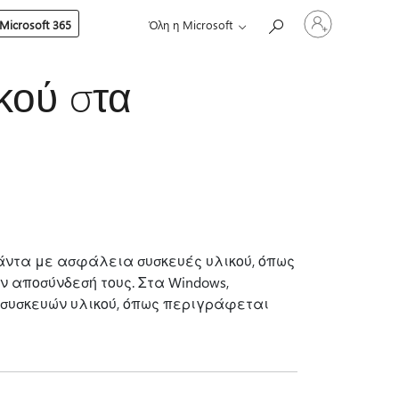
Είσοδος
Microsoft 365
Όλη η Microsoft
στον
λογαριασμό
σας
κού στα
άντα με ασφάλεια συσκευές υλικού, όπως
ην αποσύνδεσή τους. Στα Windows,
 συσκευών υλικού, όπως περιγράφεται