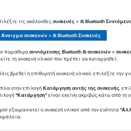
πιλέξτε τις ακόλουθες
συσκευές > & Bluetooth Συντόμευ
Άνοιγμα συσκευών > & Bluetooth Συσκευές
το παράθυρο
συντόμευσης Bluetooth & συσκευών > συσκ
είτε τη συσκευή υλικού που πρέπει να καταργηθεί.
λις βρεθεί η επιθυμητή συσκευή υλικού, επιλέξτε την γ
ίπλα στην επιλογή
Κατάργηση αυτής της συσκευής
, επ
πιλογή
"Κατάργηση"
είναι εκείνη ακριβώς κάτω από τη σ
φού εξαφανιστεί η συσκευή υλικού από την ενότητα
"Άλλ
σφάλεια.