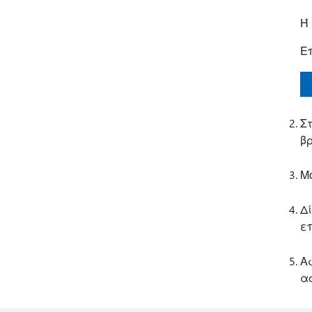
Ή
Ε
Σ
βρ
Μό
Δ
ε
Α
α