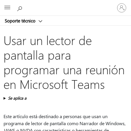
Iniciar
Microsoft
sesión
en
Soporte técnico
tu
cuenta
Usar un lector de
pantalla para
programar una reunión
en Microsoft Teams
Se aplica a
Este artículo está destinado a personas que usan un
programa de lector de pantalla como Narrador de Windows,
JAWS o NVDA con características o herramientas de