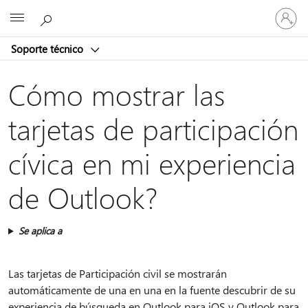
Iniciar
Microsoft
sesión
en
Soporte técnico
tu
cuenta
Cómo mostrar las
tarjetas de participación
cívica en mi experiencia
de Outlook?
Se aplica a
Las tarjetas de Participación civil se mostrarán
automáticamente de una en una en la fuente descubrir de su
experiencia de búsqueda en Outlook para iOS y Outlook para