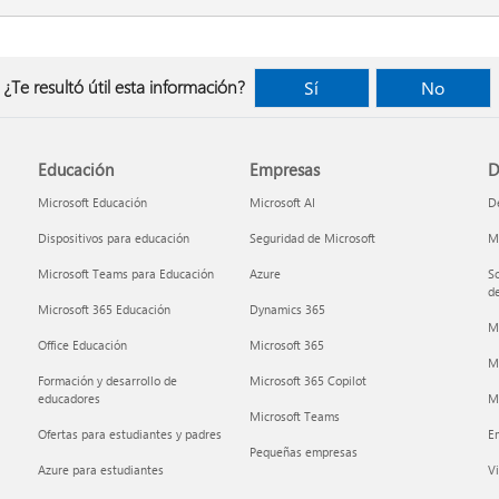
¿Te resultó útil esta información?
Sí
No
Educación
Empresas
D
Microsoft Educación
Microsoft AI
De
Dispositivos para educación
Seguridad de Microsoft
Mi
Microsoft Teams para Educación
Azure
So
de
Microsoft 365 Educación
Dynamics 365
M
Office Educación
Microsoft 365
M
Formación y desarrollo de
Microsoft 365 Copilot
educadores
Mi
Microsoft Teams
Ofertas para estudiantes y padres
E
Pequeñas empresas
Azure para estudiantes
Vi