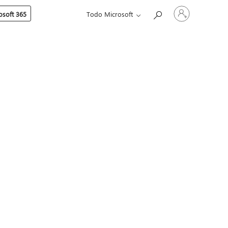
Iniciar
soft 365
Todo Microsoft
sesión
en
tu
cuenta