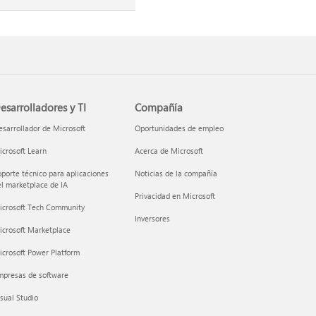
esarrolladores y TI
Compañía
sarrollador de Microsoft
Oportunidades de empleo
crosoft Learn
Acerca de Microsoft
porte técnico para aplicaciones
Noticias de la compañía
l marketplace de IA
Privacidad en Microsoft
icrosoft Tech Community
Inversores
icrosoft Marketplace
crosoft Power Platform
mpresas de software
sual Studio