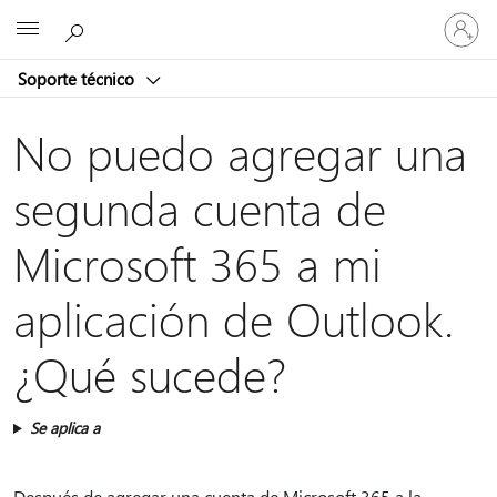
Iniciar
Microsoft
sesión
en
Soporte técnico
tu
cuenta
No puedo agregar una
segunda cuenta de
Microsoft 365 a mi
aplicación de Outlook.
¿Qué sucede?
Se aplica a
Después de agregar una cuenta de Microsoft 365 a la