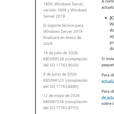
A cont
1809, Windows Server,
actuali
versión 1809 y Windows
Server 2019
[C
Wi
El soporte técnico para
do
Windows Server 2019
al
finalizará en enero de
pr
2029
do
14 de julio de 2026:
Si inst
KB5099538 (compilación
paquet
del SO 17763.9020)
9 de junio de 2026:
Para o
KB5094123 (compilación
actual
del SO 17763.8880)
Para ob
12 de mayo de 2026:
de act
KB5087538 (compilación
sobre 
del SO 17763.8755)