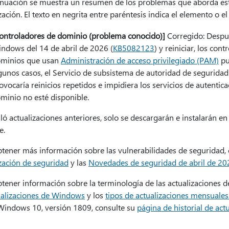
inuación se muestra un resumen de los problemas que aborda esta 
zación. El texto en negrita entre paréntesis indica el elemento 
ontroladores de dominio (problema conocido)]
Corregido: Despué
ndows del 14 de abril de 2026 (
KB5082123
) y reiniciar, los co
minios que usan
Administración de acceso privilegiado (PAM)
pu
gunos casos, el Servicio de subsistema de autoridad de seguridad
ovocaría reinicios repetidos e impidiera los servicios de autentica
minio no esté disponible.
aló actualizaciones anteriores, solo se descargarán e instalarán en
e.
btener más información sobre las vulnerabilidades de seguridad, 
ización de seguridad
y las
Novedades de seguridad de abril de 20
tener información sobre la terminología de las actualizaciones d
ualizaciones de Windows
y los
tipos de actualizaciones mensuales
Windows 10, versión 1809, consulte su
página de historial de act