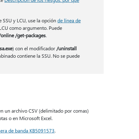
e SSU y LCU, use la opción
de línea de
 LCU como argumento. Puede
online /get-packages
.
sa.exe
) con el modificador
/uninstall
binado contiene la SSU. No se puede
n en un archivo CSV (delimitado por comas)
otas o en Microsoft Excel.
fuera de banda KB5091573
.