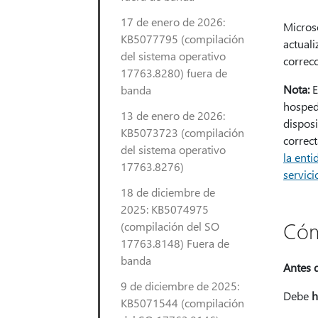
17 de enero de 2026:
Microso
KB5077795 (compilación
actuali
del sistema operativo
correcc
17763.8280) fuera de
Nota:
E
banda
hosped
13 de enero de 2026:
disposi
KB5073723 (compilación
correct
del sistema operativo
la enti
17763.8276)
servici
18 de diciembre de
2025: KB5074975
Cóm
(compilación del SO
17763.8148) Fuera de
banda
Antes d
9 de diciembre de 2025:
Debe
h
KB5071544 (compilación