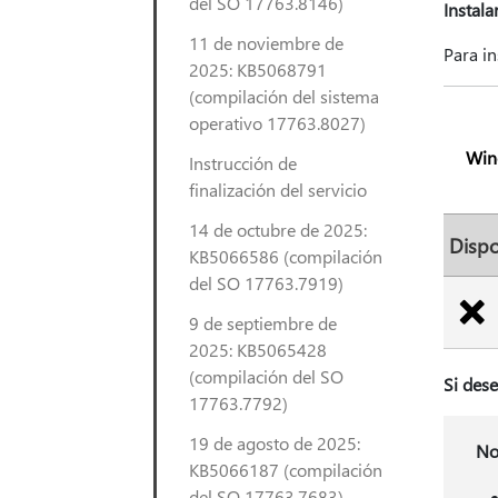
del SO 17763.8146)
Instala
11 de noviembre de
Para in
2025: KB5068791
(compilación del sistema
operativo 17763.8027)
Win
Instrucción de
finalización del servicio
14 de octubre de 2025:
Dispo
KB5066586 (compilación
del SO 17763.7919)
9 de septiembre de
2025: KB5065428
(compilación del SO
Si dese
17763.7792)
19 de agosto de 2025:
No
KB5066187 (compilación
del SO 17763.7683)