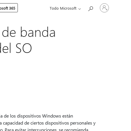
Iniciar
soft 365
Todo Microsoft
sesión
en
tu
cuenta
a de banda
del SO
ía de los dispositivos Windows están
la capacidad de ciertos dispositivos personales y
o. Para evitar interrupciones, se recomienda