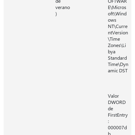
de
OFTWAR
verano
E\Micros
)
oft\Wind
ows
NT\Curre
ntVersion
\Time
Zones\Li
bya
Standard
Time\Dyn
amic DST
Valor
DWORD
de
FirstEntry
:
000007d
b