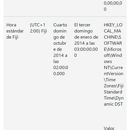
0,00,00,0
0
Hora
(UTC+1
Cuarto
El tercer
HKEY_LO
estándar
2:00) Fiji
domin
domingo
CAL_MA
de Fiji
go de
de enero de
CHINE\S
octubr
2014 a las
OFTWAR
e de
03:00:00.00
E\Micros
2014 a
0
oft\Wind
las
ows
02:00:0
NT\Curre
0.000
ntVersion
\Time
Zones\Fiji
Standard
Time\Dyn
amic DST
Valor