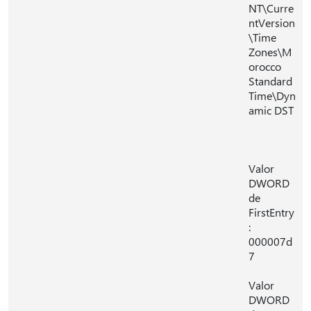
NT\Curre
ntVersion
\Time
Zones\M
orocco
Standard
Time\Dyn
amic DST
Valor
DWORD
de
FirstEntry
:
000007d
7
Valor
DWORD