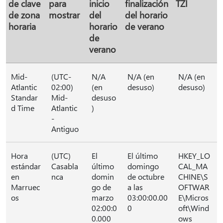
de clave
para
inicio
finalización
TZI
de zona
mostrar
del
del horario
horaria
horario
de verano
de
verano
Mid-
(UTC-
N/A
N/A (en
N/A (en
Atlantic
02:00)
(en
desuso)
desuso)
Standar
Mid-
desuso
d Time
Atlantic
)
-
Antiguo
Hora
(UTC)
El
El último
HKEY_LO
estándar
Casabla
último
domingo
CAL_MA
en
nca
domin
de octubre
CHINE\S
Marruec
go de
a las
OFTWAR
os
marzo
03:00:00.00
E\Micros
02:00:0
0
oft\Wind
0.000
ows