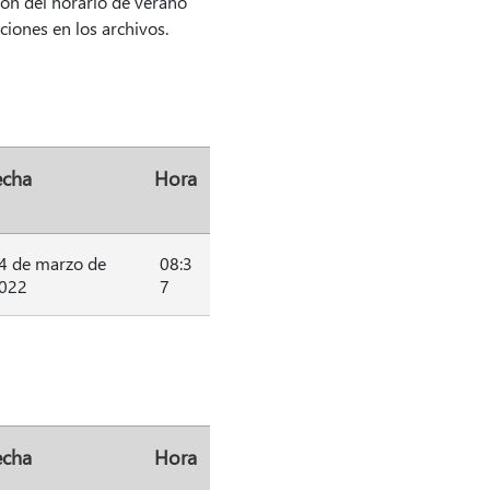
ión del horario de verano
iones en los archivos.
echa
Hora
4 de marzo de
08:3
022
7
echa
Hora