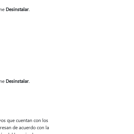
one
Desinstalar
.
one
Desinstalar
.
ivos que cuentan con los
xpresan de acuerdo con la