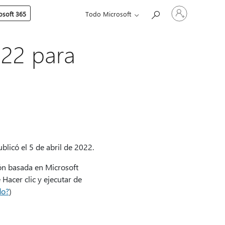
Iniciar
soft 365
Todo Microsoft
sesión
en
tu
cuenta
022 para
blicó el 5 de abril de 2022.
ión basada en Microsoft
 Hacer clic y ejecutar de
do?
)