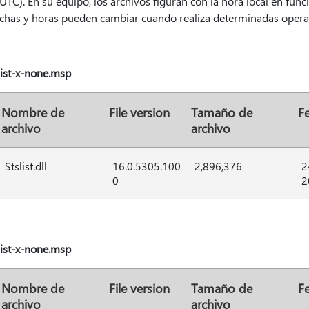
UTC). En su equipo, los archivos figuran con la hora local en func
echas y horas pueden cambiar cuando realiza determinadas operac
list-x-none.msp
Nombre de
File version
Tamaño de
F
archivo
archivo
Stslist.dll
16.0.5305.100
2,896,376
2
0
2
list-x-none.msp
Nombre de
File version
Tamaño de
F
archivo
archivo