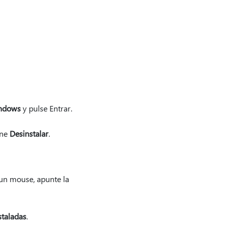
ndows
y pulse Entrar.
one
Desinstalar
.
 un mouse, apunte la
taladas
.