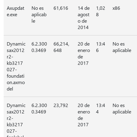
Axupdat
No es
61,616
14 de
1,02
x86
e.exe
aplicab
agost
8
le
o de
2014
Dynamic
6.2.300
66,214,
20 de
13:4
No es
sax2012
0.3469
648
enero
6
aplicable
r2-
de
kb3217
2017
027-
foundati
on.axmo
del
Dynamic
6.2.300
23,792
20 de
13:4
No es
sax2012
0.3469
enero
4
aplicable
r2-
de
kb3217
2017
027-