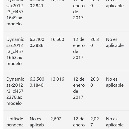
sax2012
0.2841
enero
0
aplicable
r3_cl457
de
1649.ax
2017
modelo
Dynamic
6.3.400
16,600
12 de
20:3
No es
sax2012
0.2886
enero
0
aplicable
r3_cl457
de
1663.ax
2017
modelo
Dynamic
6.3.500
13,016
12 de
20:3
No es
sax2012
0.1840
enero
0
aplicable
r3_cl457
de
2378.ax
2017
modelo
Hotfixde
No es
2,602
12 de
2,02
No es
pendenc
aplicab
enero
7
aplicable