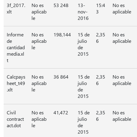
3f_2017.
No es
53 248
13-
15:4
No es
xlt
aplicab
nov-
3
aplicable
le
2016
Informe
No es
198,144
15 de
2,35
No es
de
aplicab
julio
6
aplicable
cantidad
le
de
media.xl
2015
t
Calcpays
No es
36 864
15 de
2,35
No es
heet_t49
aplicab
julio
6
aplicable
.xlt
le
de
2015
Civil
No es
41,472
15 de
2,35
No es
contract
aplicab
julio
6
aplicable
act.dot
le
de
2015