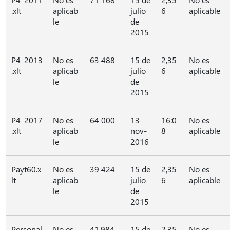
.xlt
aplicab
julio
6
aplicable
le
de
2015
P4_2013
No es
63 488
15 de
2,35
No es
.xlt
aplicab
julio
6
aplicable
le
de
2015
P4_2017
No es
64 000
13-
16:0
No es
.xlt
aplicab
nov-
8
aplicable
le
2016
Payt60.x
No es
39 424
15 de
2,35
No es
lt
aplicab
julio
6
aplicable
le
de
2015
Personal
No es
41,984
15 de
2,35
No es