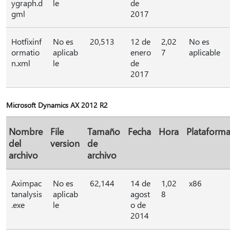
ygraph.d
le
de
gml
2017
Hotfixinf
No es
20,513
12 de
2,02
No es
ormatio
aplicab
enero
7
aplicable
n.xml
le
de
2017
Microsoft Dynamics AX 2012 R2
Nombre
File
Tamaño
Fecha
Hora
Plataform
del
version
de
archivo
archivo
Aximpac
No es
62,144
14 de
1,02
x86
tanalysis
aplicab
agost
8
.exe
le
o de
2014