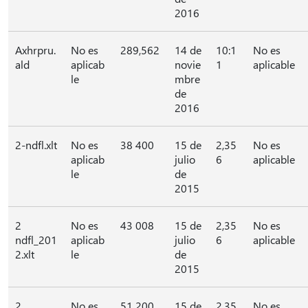
2016
Axhrpru.
No es
289,562
14 de
10:1
No es
ald
aplicab
novie
1
aplicable
le
mbre
de
2016
2-ndfl.xlt
No es
38 400
15 de
2,35
No es
aplicab
julio
6
aplicable
le
de
2015
2
No es
43 008
15 de
2,35
No es
ndfl_201
aplicab
julio
6
aplicable
2.xlt
le
de
2015
2
No es
51 200
15 de
2,35
No es