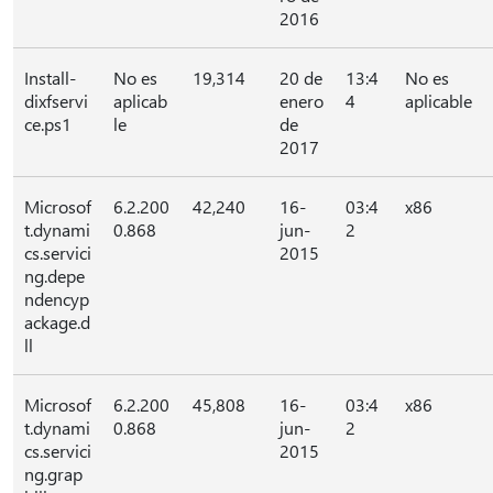
2016
Install-
No es
19,314
20 de
13:4
No es
dixfservi
aplicab
enero
4
aplicable
ce.ps1
le
de
2017
Microsof
6.2.200
42,240
16-
03:4
x86
t.dynami
0.868
jun-
2
cs.servici
2015
ng.depe
ndencyp
ackage.d
ll
Microsof
6.2.200
45,808
16-
03:4
x86
t.dynami
0.868
jun-
2
cs.servici
2015
ng.grap