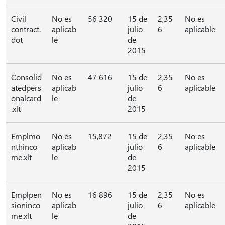
Civil
No es
56 320
15 de
2,35
No es
contract.
aplicab
julio
6
aplicable
dot
le
de
2015
Consolid
No es
47 616
15 de
2,35
No es
atedpers
aplicab
julio
6
aplicable
onalcard
le
de
.xlt
2015
Emplmo
No es
15,872
15 de
2,35
No es
nthinco
aplicab
julio
6
aplicable
me.xlt
le
de
2015
Emplpen
No es
16 896
15 de
2,35
No es
sioninco
aplicab
julio
6
aplicable
me.xlt
le
de