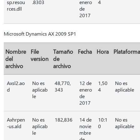
sp.resou
.8303
enero
4
rces.dll
de
2017
Microsoft Dynamics AX 2009 SP1
Nombre
File
Tamaño
Fecha
Hora
Plataform
del
version
de
archivo
archivo
Axsl2.ao
No es
48,770,
12 de
1,50
No es
d
aplicab
343
enero
4
aplicable
le
de
2017
Axhrpen
No es
182,836
14 de
10:1
No es
-us.ald
aplicab
novie
0
aplicable
le
mbre
de