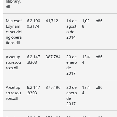
hlibrary.
dll
Microsof
6.2.100
41,712
14 de
1,02
x86
t.dynami
0.3174
agost
8
cs.servici
o de
ng.opera
2014
tions.dll
Axsetup
6.2.147
387,784
20 de
13:4
x86
sp.resou
.8303
enero
4
rces.dll
de
2017
Axsetup
6.2.147
375,496
20 de
13:4
x86
sp.resou
.8303
enero
4
rces.dll
de
2017