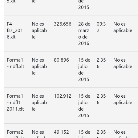
5.xlt
le
de
2015
F4-
No es
326,656
28 de
09:3
No es
fss_201
aplicab
marz
2
aplicable
6.xlt
le
o de
2016
Forma1
No es
80 896
15 de
2,35
No es
- ndfl.xlt
aplicab
julio
6
aplicable
le
de
2015
Forma1
No es
102,912
15 de
2,35
No es
- ndfl1
aplicab
julio
6
aplicable
2011.xlt
le
de
2015
Forma2
No es
49 152
15 de
2,35
No es