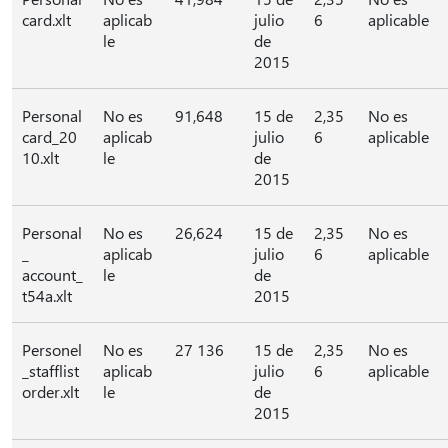
card.xlt
aplicab
julio
6
aplicable
le
de
2015
Personal
No es
91,648
15 de
2,35
No es
card_20
aplicab
julio
6
aplicable
10.xlt
le
de
2015
Personal
No es
26,624
15 de
2,35
No es
_
aplicab
julio
6
aplicable
account_
le
de
t54a.xlt
2015
Personel
No es
27 136
15 de
2,35
No es
_stafflist
aplicab
julio
6
aplicable
order.xlt
le
de
2015