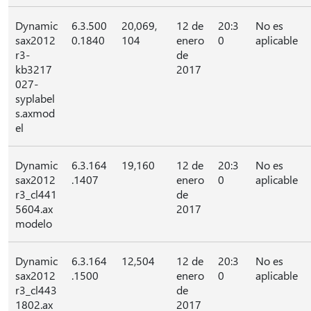
Dynamic
6.3.500
20,069,
12 de
20:3
No es
sax2012
0.1840
104
enero
0
aplicable
r3-
de
kb3217
2017
027-
syplabel
s.axmod
el
Dynamic
6.3.164
19,160
12 de
20:3
No es
sax2012
.1407
enero
0
aplicable
r3_cl441
de
5604.ax
2017
modelo
Dynamic
6.3.164
12,504
12 de
20:3
No es
sax2012
.1500
enero
0
aplicable
r3_cl443
de
1802.ax
2017