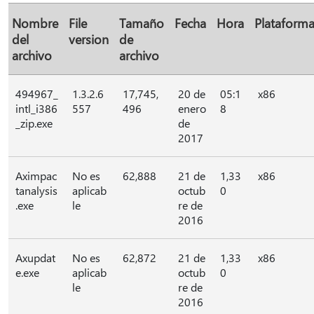
Nombre
File
Tamaño
Fecha
Hora
Plataform
del
version
de
archivo
archivo
494967_
1.3.2.6
17,745,
20 de
05:1
x86
intl_i386
557
496
enero
8
_zip.exe
de
2017
Aximpac
No es
62,888
21 de
1,33
x86
tanalysis
aplicab
octub
0
.exe
le
re de
2016
Axupdat
No es
62,872
21 de
1,33
x86
e.exe
aplicab
octub
0
le
re de
2016