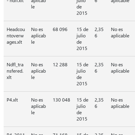
- ndfl.xlt
aplicab
julio
6
aplicable
le
de
2015
Headcou
No es
68 096
15 de
2,35
No es
ntoverw
aplicab
julio
6
aplicable
ages.xlt
le
de
2015
Ndfl_tra
No es
12 288
15 de
2,35
No es
nsfered.
aplicab
julio
6
aplicable
xlt
le
de
2015
P4.xlt
No es
130 048
15 de
2,35
No es
aplicab
julio
6
aplicable
le
de
2015
P4_2011
No es
71 168
15 de
2,35
No es