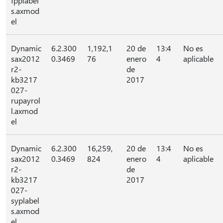
fpplabel
s.axmod
el
Dynamic
6.2.300
1,192,1
20 de
13:4
No es
sax2012
0.3469
76
enero
4
aplicable
r2-
de
kb3217
2017
027-
rupayrol
l.axmod
el
Dynamic
6.2.300
16,259,
20 de
13:4
No es
sax2012
0.3469
824
enero
4
aplicable
r2-
de
kb3217
2017
027-
syplabel
s.axmod
el