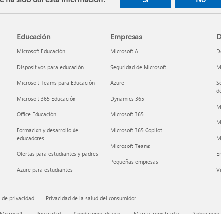
Educación
Empresas
D
Microsoft Educación
Microsoft AI
De
Dispositivos para educación
Seguridad de Microsoft
Mi
Microsoft Teams para Educación
Azure
So
de
Microsoft 365 Educación
Dynamics 365
M
Office Educación
Microsoft 365
M
Formación y desarrollo de
Microsoft 365 Copilot
educadores
Mi
Microsoft Teams
Ofertas para estudiantes y padres
E
Pequeñas empresas
Azure para estudiantes
Vi
 de privacidad
Privacidad de la salud del consumidor
 Microsoft
Privacidad
Condiciones de uso
Marcas registradas
Sobre nuest