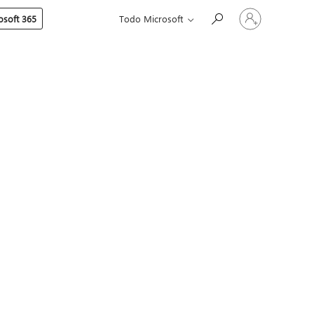
Iniciar
soft 365
Todo Microsoft
sesión
en
tu
cuenta