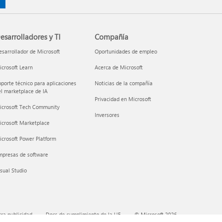
esarrolladores y TI
Compañía
sarrollador de Microsoft
Oportunidades de empleo
crosoft Learn
Acerca de Microsoft
porte técnico para aplicaciones
Noticias de la compañía
l marketplace de IA
Privacidad en Microsoft
icrosoft Tech Community
Inversores
icrosoft Marketplace
crosoft Power Platform
mpresas de software
sual Studio
ra publicidad
Docs de cumplimiento de la UE
© Microsoft 2026