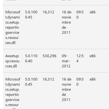
Microsof
5.0.100
16,312
16 de
09:5
x86
t.dynami
0.45
novie
0
cs.setup.
mbre
reportin
de
gservice
2011
s.resour
ces.dll
Axsetup
5.0.110
530,296
09-
12:5
x86
sp.resou
0.40
mar-
4
rces.dll
2012
Microsof
5.0.100
16,312
16 de
09:5
x86
t.dynami
0.45
novie
0
cs.setup.
mbre
reportin
de
gservice
2011
s.resour