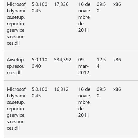
Microsof
5.0.100
17,336
16 de
09:5
x86
t.dynami
0.45
novie
0
cs.setup.
mbre
reportin
de
gservice
2011
s.resour
ces.dll
Axsetup
5.0.110
534,392
09-
12:5
x86
sp.resou
0.40
mar-
4
rces.dll
2012
Microsof
5.0.100
16,312
16 de
09:5
x86
t.dynami
0.45
novie
0
cs.setup.
mbre
reportin
de
gservice
2011
s.resour
ces.dll