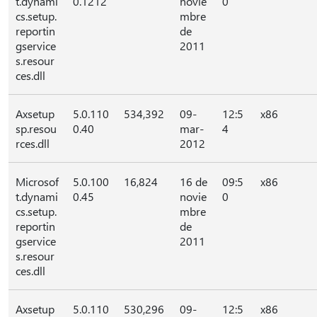
t.dynami
0.1212
novie
0
cs.setup.
mbre
reportin
de
gservice
2011
s.resour
ces.dll
Axsetup
5.0.110
534,392
09-
12:5
x86
sp.resou
0.40
mar-
4
rces.dll
2012
Microsof
5.0.100
16,824
16 de
09:5
x86
t.dynami
0.45
novie
0
cs.setup.
mbre
reportin
de
gservice
2011
s.resour
ces.dll
Axsetup
5.0.110
530,296
09-
12:5
x86