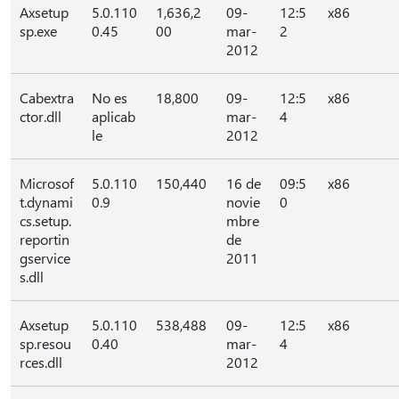
Axsetup
5.0.110
1,636,2
09-
12:5
x86
sp.exe
0.45
00
mar-
2
2012
Cabextra
No es
18,800
09-
12:5
x86
ctor.dll
aplicab
mar-
4
le
2012
Microsof
5.0.110
150,440
16 de
09:5
x86
t.dynami
0.9
novie
0
cs.setup.
mbre
reportin
de
gservice
2011
s.dll
Axsetup
5.0.110
538,488
09-
12:5
x86
sp.resou
0.40
mar-
4
rces.dll
2012