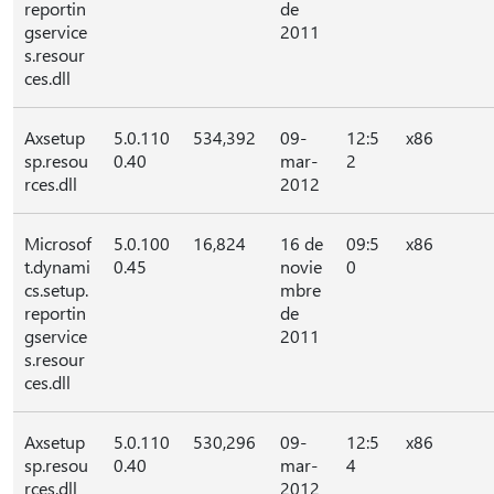
reportin
de
gservice
2011
s.resour
ces.dll
Axsetup
5.0.110
534,392
09-
12:5
x86
sp.resou
0.40
mar-
2
rces.dll
2012
Microsof
5.0.100
16,824
16 de
09:5
x86
t.dynami
0.45
novie
0
cs.setup.
mbre
reportin
de
gservice
2011
s.resour
ces.dll
Axsetup
5.0.110
530,296
09-
12:5
x86
sp.resou
0.40
mar-
4
rces.dll
2012