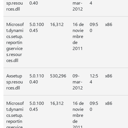
sp.resou
0.40
mar-
4
rces.dll
2012
Microsof
5.0.100
16,312
16 de
09:5
x86
t.dynami
0.45
novie
0
cs.setup.
mbre
reportin
de
gservice
2011
s.resour
ces.dll
Axsetup
5.0.110
530,296
09-
12:5
x86
sp.resou
0.40
mar-
4
rces.dll
2012
Microsof
5.0.100
16,312
16 de
09:5
x86
t.dynami
0.45
novie
0
cs.setup.
mbre
reportin
de
gservice
2011