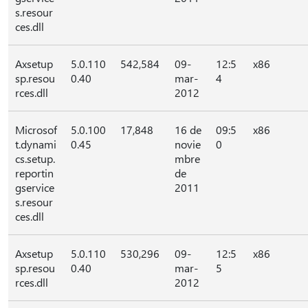
s.resour
ces.dll
Axsetup
5.0.110
542,584
09-
12:5
x86
sp.resou
0.40
mar-
4
rces.dll
2012
Microsof
5.0.100
17,848
16 de
09:5
x86
t.dynami
0.45
novie
0
cs.setup.
mbre
reportin
de
gservice
2011
s.resour
ces.dll
Axsetup
5.0.110
530,296
09-
12:5
x86
sp.resou
0.40
mar-
5
rces.dll
2012