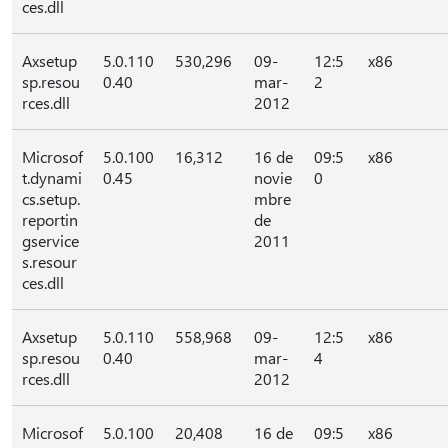
ces.dll
Axsetup
5.0.110
530,296
09-
12:5
x86
sp.resou
0.40
mar-
2
rces.dll
2012
Microsof
5.0.100
16,312
16 de
09:5
x86
t.dynami
0.45
novie
0
cs.setup.
mbre
reportin
de
gservice
2011
s.resour
ces.dll
Axsetup
5.0.110
558,968
09-
12:5
x86
sp.resou
0.40
mar-
4
rces.dll
2012
Microsof
5.0.100
20,408
16 de
09:5
x86