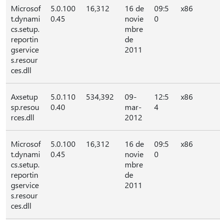
Microsof
5.0.100
16,312
16 de
09:5
x86
t.dynami
0.45
novie
0
cs.setup.
mbre
reportin
de
gservice
2011
s.resour
ces.dll
Axsetup
5.0.110
534,392
09-
12:5
x86
sp.resou
0.40
mar-
4
rces.dll
2012
Microsof
5.0.100
16,312
16 de
09:5
x86
t.dynami
0.45
novie
0
cs.setup.
mbre
reportin
de
gservice
2011
s.resour
ces.dll