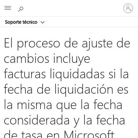
Iniciar
Microsoft
sesión
en
Soporte técnico
tu
cuenta
El proceso de ajuste de
cambios incluye
facturas liquidadas si la
fecha de liquidación es
la misma que la fecha
considerada y la fecha
de tasa en Microsoft