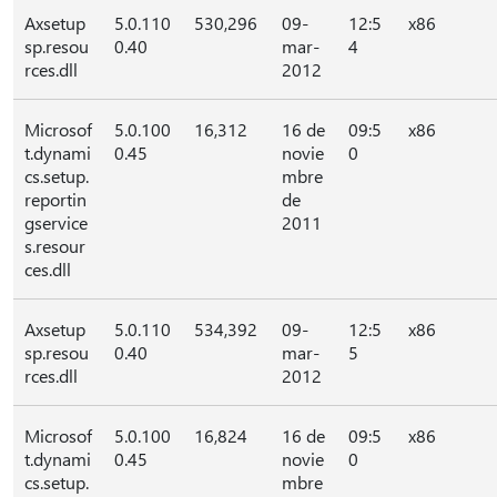
Axsetup
5.0.110
530,296
09-
12:5
x86
sp.resou
0.40
mar-
4
rces.dll
2012
Microsof
5.0.100
16,312
16 de
09:5
x86
t.dynami
0.45
novie
0
cs.setup.
mbre
reportin
de
gservice
2011
s.resour
ces.dll
Axsetup
5.0.110
534,392
09-
12:5
x86
sp.resou
0.40
mar-
5
rces.dll
2012
Microsof
5.0.100
16,824
16 de
09:5
x86
t.dynami
0.45
novie
0
cs.setup.
mbre