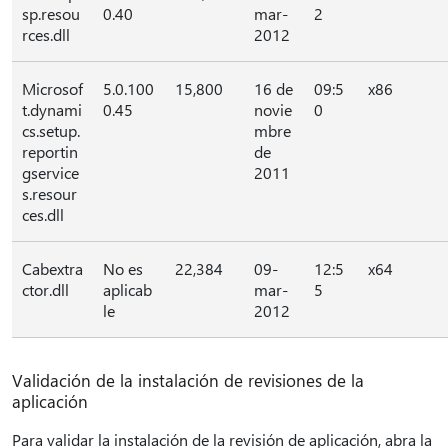
sp.resou
0.40
mar-
2
rces.dll
2012
Microsof
5.0.100
15,800
16 de
09:5
x86
t.dynami
0.45
novie
0
cs.setup.
mbre
reportin
de
gservice
2011
s.resour
ces.dll
Cabextra
No es
22,384
09-
12:5
x64
ctor.dll
aplicab
mar-
5
le
2012
Validación de la instalación de revisiones de la
aplicación
Para validar la instalación de la revisión de aplicación, abra la