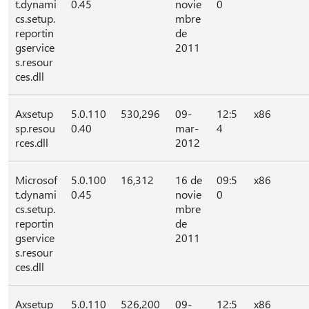
t.dynami
0.45
novie
0
cs.setup.
mbre
reportin
de
gservice
2011
s.resour
ces.dll
Axsetup
5.0.110
530,296
09-
12:5
x86
sp.resou
0.40
mar-
4
rces.dll
2012
Microsof
5.0.100
16,312
16 de
09:5
x86
t.dynami
0.45
novie
0
cs.setup.
mbre
reportin
de
gservice
2011
s.resour
ces.dll
Axsetup
5.0.110
526,200
09-
12:5
x86