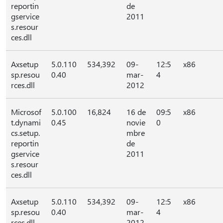
reportin
de
gservice
2011
s.resour
ces.dll
Axsetup
5.0.110
534,392
09-
12:5
x86
sp.resou
0.40
mar-
4
rces.dll
2012
Microsof
5.0.100
16,824
16 de
09:5
x86
t.dynami
0.45
novie
0
cs.setup.
mbre
reportin
de
gservice
2011
s.resour
ces.dll
Axsetup
5.0.110
534,392
09-
12:5
x86
sp.resou
0.40
mar-
4
rces.dll
2012