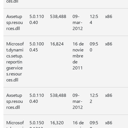
ces.dll
Axsetup
5.0.110
538,488
09-
12:5
x86
sp.resou
0.40
mar-
4
rces.dll
2012
Microsof
5.0.100
16,824
16 de
09:5
x86
t.dynami
0.45
novie
0
cs.setup.
mbre
reportin
de
gservice
2011
s.resour
ces.dll
Axsetup
5.0.110
538,488
09-
12:5
x86
sp.resou
0.40
mar-
2
rces.dll
2012
Microsof
5.0.150
16,320
16 de
09:5
x86