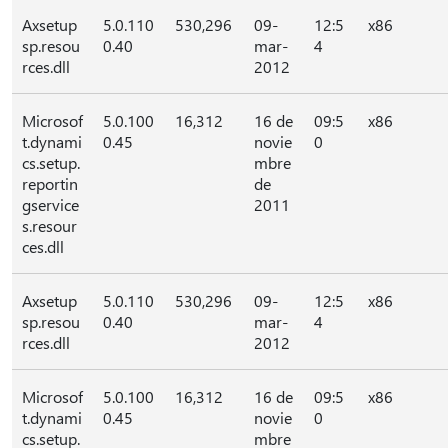
Axsetup
5.0.110
530,296
09-
12:5
x86
sp.resou
0.40
mar-
4
rces.dll
2012
Microsof
5.0.100
16,312
16 de
09:5
x86
t.dynami
0.45
novie
0
cs.setup.
mbre
reportin
de
gservice
2011
s.resour
ces.dll
Axsetup
5.0.110
530,296
09-
12:5
x86
sp.resou
0.40
mar-
4
rces.dll
2012
Microsof
5.0.100
16,312
16 de
09:5
x86
t.dynami
0.45
novie
0
cs.setup.
mbre