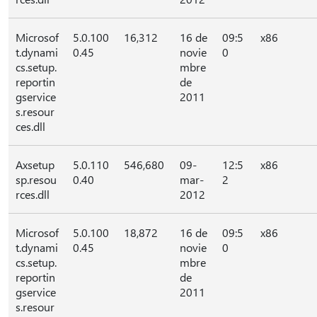
Microsof
5.0.100
16,312
16 de
09:5
x86
t.dynami
0.45
novie
0
cs.setup.
mbre
reportin
de
gservice
2011
s.resour
ces.dll
Axsetup
5.0.110
546,680
09-
12:5
x86
sp.resou
0.40
mar-
2
rces.dll
2012
Microsof
5.0.100
18,872
16 de
09:5
x86
t.dynami
0.45
novie
0
cs.setup.
mbre
reportin
de
gservice
2011
s.resour