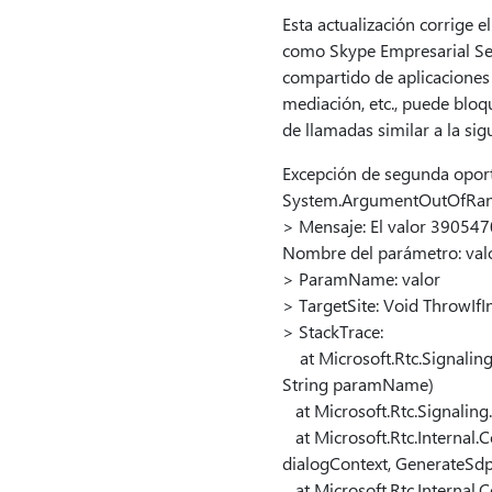
Esta actualización corrige
como Skype Empresarial Se
compartido de aplicaciones
mediación, etc., puede bloqu
de llamadas similar a la sig
Excepción de segunda oport
System.ArgumentOutOfRan
> Mensaje: El valor 390547
Nombre del parámetro: val
> ParamName: valor
> TargetSite: Void ThrowIfI
> StackTrace:
at Microsoft.Rtc.Signaling
String paramName)
at Microsoft.Rtc.Signaling
at Microsoft.Rtc.Internal
dialogContext, GenerateSd
at Microsoft.Rtc.Internal.