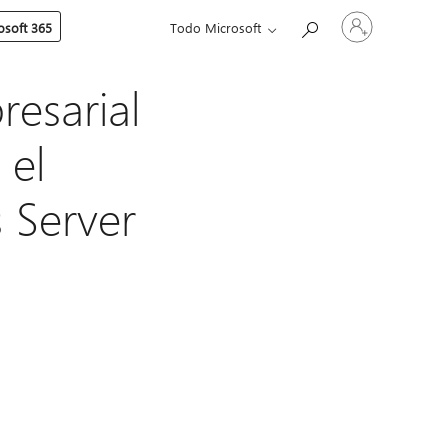
Iniciar
soft 365
Todo Microsoft
sesión
en
tu
cuenta
esarial
 el
 Server