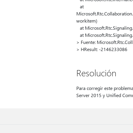
at
Microsoft.Rtc.Collaborat
workitem)
at Microsoft.Rtc.Signalin
at Microsoft.Rtc.Signalin
> Fuente: Microsoft.Rtc.Col
> HResult: -2146233086
Resolución
Para corregir este problema,
Server 2015 y Unified Com