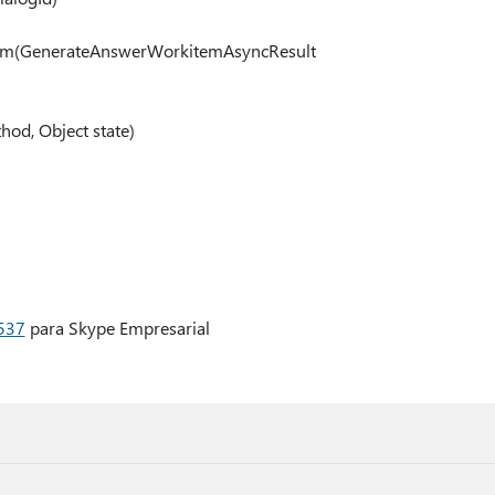
item(GenerateAnswerWorkitemAsyncResult
od, Object state)
.537
para Skype Empresarial