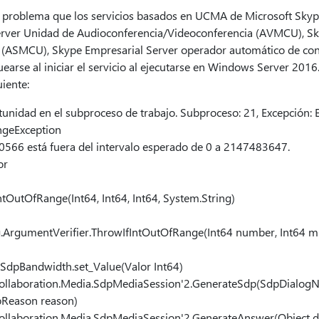
 el problema que los servicios basados en UCMA de Microsoft Sky
rver Unidad de Audioconferencia/Videoconferencia (AVMCU), Sk
 (ASMCU), Skype Empresarial Server operador automático de conf
earse al iniciar el servicio al ejecutarse en Windows Server 2016.
uiente:
unidad en el subproceso de trabajo. Subproceso: 21, Excepción: 
geException
0566 está fuera del intervalo esperado de 0 a 2147483647.
or
ntOutOfRange(Int64, Int64, Int64, System.String)
.ArgumentVerifier.ThrowIfIntOutOfRange(Int64 number, Int64 mi
.SdpBandwidth.set_Value(Valor Int64)
.Collaboration.Media.SdpMediaSession'2.GenerateSdp(SdpDialogN
pReason reason)
Collaboration.Media.SdpMediaSession'2.GenerateAnswer(Object d