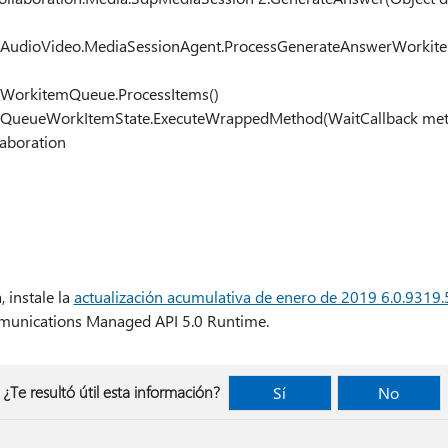
ion.AudioVideo.MediaSessionAgent.ProcessGenerateAnswerWork
g.WorkitemQueue.ProcessItems()
g.QueueWorkItemState.ExecuteWrappedMethod(WaitCallback meth
laboration
 instale la
actualización acumulativa de enero de 2019 6.0.9319
munications Managed API 5.0 Runtime.
¿Te resultó útil esta información?
Sí
No