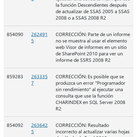
la función Descendientes después
de actualizar de SSAS 2005 a SSAS
2008 o a SSAS 2008 R2
854090
262491
CORRECCIÓN: Parte de un informe
5
no se muestra al usar el elemento
web Visor de informes en un sitio
de SharePoint 2010 para ver un
informe de SSRS 2008 R2
859283
263335
CORRECCIÓN: Es posible que se
7
produzca un error "Programador
sin rendimiento" al ejecutar una
consulta que use la función
CHARINDEX en SQL Server 2008
R2
854092
263642
CORRECCIÓN: Resultado
5
incorrecto al actualizar varias hojas