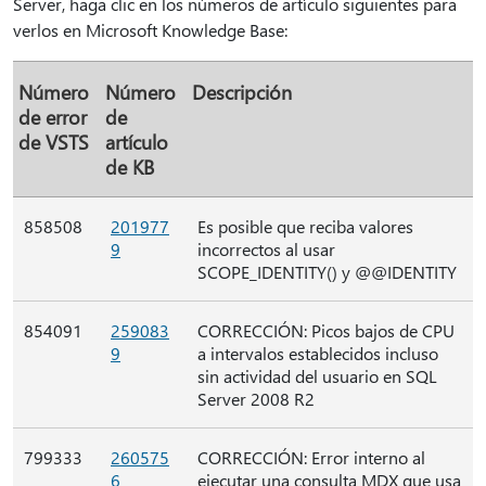
Server, haga clic en los números de artículo siguientes para
verlos en Microsoft Knowledge Base:
Número
Número
Descripción
de error
de
de VSTS
artículo
de KB
858508
201977
Es posible que reciba valores
9
incorrectos al usar
SCOPE_IDENTITY() y @@IDENTITY
854091
259083
CORRECCIÓN: Picos bajos de CPU
9
a intervalos establecidos incluso
sin actividad del usuario en SQL
Server 2008 R2
799333
260575
CORRECCIÓN: Error interno al
6
ejecutar una consulta MDX que usa