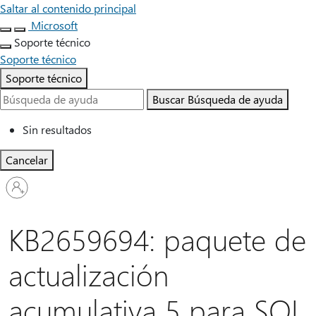
Saltar al contenido principal
Microsoft
Soporte técnico
Soporte técnico
Soporte técnico
Buscar
Búsqueda de ayuda
Sin resultados
Cancelar
Iniciar
sesión
en
tu
KB2659694: paquete de
cuenta
actualización
acumulativa 5 para SQL