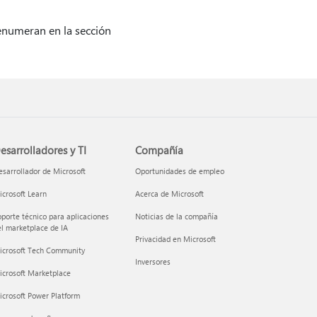
enumeran en la sección
esarrolladores y TI
Compañía
sarrollador de Microsoft
Oportunidades de empleo
crosoft Learn
Acerca de Microsoft
porte técnico para aplicaciones
Noticias de la compañía
l marketplace de IA
Privacidad en Microsoft
icrosoft Tech Community
Inversores
icrosoft Marketplace
crosoft Power Platform