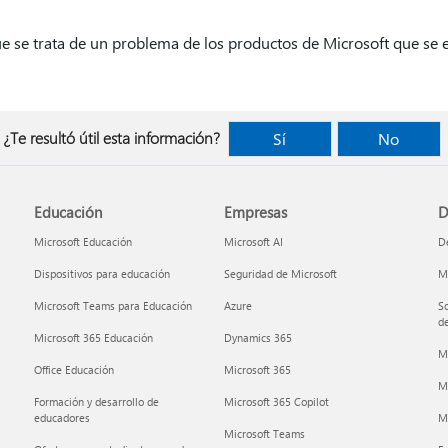
e se trata de un problema de los productos de Microsoft que se 
¿Te resultó útil esta información?
Sí
No
Educación
Empresas
D
Microsoft Educación
Microsoft AI
De
Dispositivos para educación
Seguridad de Microsoft
Mi
Microsoft Teams para Educación
Azure
So
de
Microsoft 365 Educación
Dynamics 365
M
Office Educación
Microsoft 365
M
Formación y desarrollo de
Microsoft 365 Copilot
educadores
Mi
Microsoft Teams