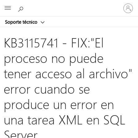
Iniciar
Microsoft
sesión
en
Soporte técnico
tu
cuenta
KB3115741 - FIX:"El
proceso no puede
tener acceso al archivo"
error cuando se
produce un error en
una tarea XML en SQL
Server