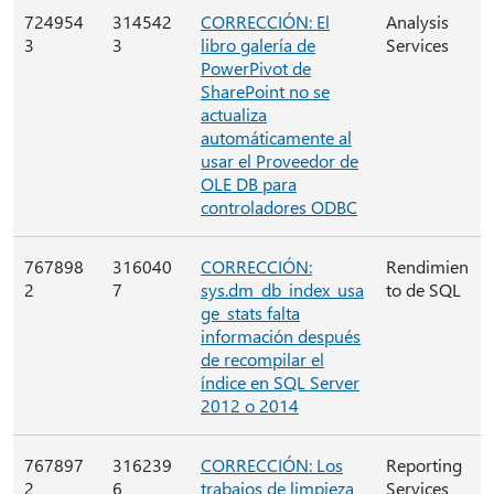
724954
314542
CORRECCIÓN: El
Analysis
3
3
libro galería de
Services
PowerPivot de
SharePoint no se
actualiza
automáticamente al
usar el Proveedor de
OLE DB para
controladores ODBC
767898
316040
CORRECCIÓN:
Rendimien
2
7
sys.dm_db_index_usa
to de SQL
ge_stats falta
información después
de recompilar el
índice en SQL Server
2012 o 2014
767897
316239
CORRECCIÓN: Los
Reporting
2
6
trabajos de limpieza
Services