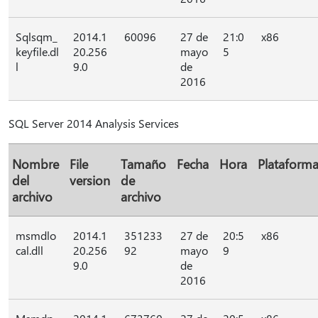
Sqlsqm_
2014.1
60096
27 de
21:0
x86
keyfile.dl
20.256
mayo
5
l
9.0
de
2016
SQL Server 2014 Analysis Services
Nombre
File
Tamaño
Fecha
Hora
Plataform
del
version
de
archivo
archivo
msmdlo
2014.1
351233
27 de
20:5
x86
cal.dll
20.256
92
mayo
9
9.0
de
2016