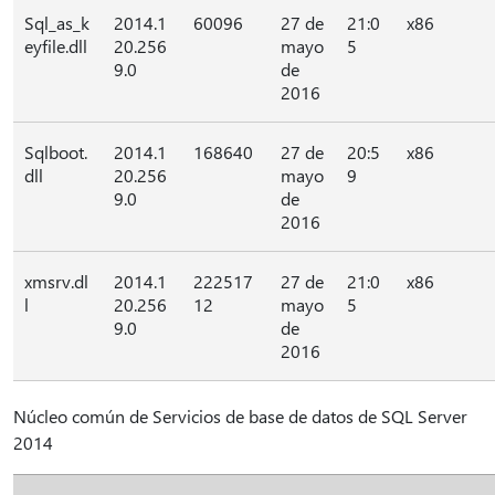
Sql_as_k
2014.1
60096
27 de
21:0
x86
eyfile.dll
20.256
mayo
5
9.0
de
2016
Sqlboot.
2014.1
168640
27 de
20:5
x86
dll
20.256
mayo
9
9.0
de
2016
xmsrv.dl
2014.1
222517
27 de
21:0
x86
l
20.256
12
mayo
5
9.0
de
2016
Núcleo común de Servicios de base de datos de SQL Server
2014