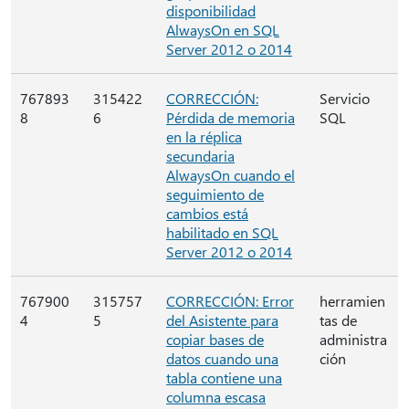
disponibilidad
AlwaysOn en SQL
Server 2012 o 2014
767893
315422
CORRECCIÓN:
Servicio
8
6
Pérdida de memoria
SQL
en la réplica
secundaria
AlwaysOn cuando el
seguimiento de
cambios está
habilitado en SQL
Server 2012 o 2014
767900
315757
CORRECCIÓN: Error
herramien
4
5
del Asistente para
tas de
copiar bases de
administra
datos cuando una
ción
tabla contiene una
columna escasa