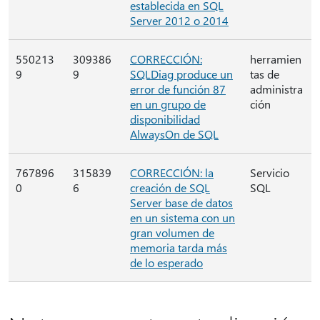
establecida en SQL
Server 2012 o 2014
550213
309386
CORRECCIÓN:
herramien
9
9
SQLDiag produce un
tas de
error de función 87
administra
en un grupo de
ción
disponibilidad
AlwaysOn de SQL
767896
315839
CORRECCIÓN: la
Servicio
0
6
creación de SQL
SQL
Server base de datos
en un sistema con un
gran volumen de
memoria tarda más
de lo esperado