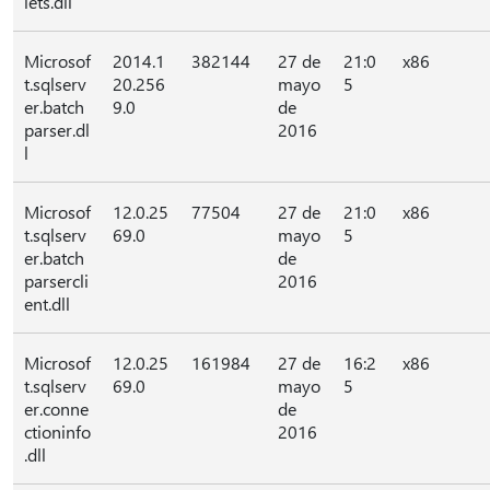
lets.dll
Microsof
2014.1
382144
27 de
21:0
x86
t.sqlserv
20.256
mayo
5
er.batch
9.0
de
parser.dl
2016
l
Microsof
12.0.25
77504
27 de
21:0
x86
t.sqlserv
69.0
mayo
5
er.batch
de
parsercli
2016
ent.dll
Microsof
12.0.25
161984
27 de
16:2
x86
t.sqlserv
69.0
mayo
5
er.conne
de
ctioninfo
2016
.dll