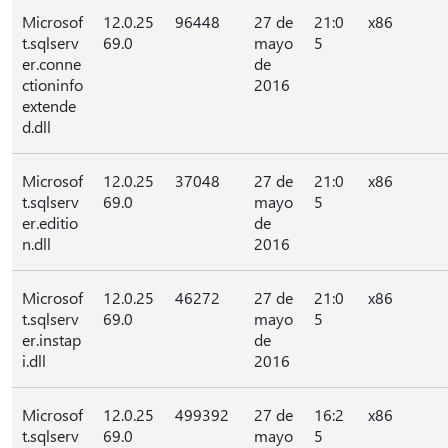
Microsof
12.0.25
96448
27 de
21:0
x86
t.sqlserv
69.0
mayo
5
er.conne
de
ctioninfo
2016
extende
d.dll
Microsof
12.0.25
37048
27 de
21:0
x86
t.sqlserv
69.0
mayo
5
er.editio
de
n.dll
2016
Microsof
12.0.25
46272
27 de
21:0
x86
t.sqlserv
69.0
mayo
5
er.instap
de
i.dll
2016
Microsof
12.0.25
499392
27 de
16:2
x86
t.sqlserv
69.0
mayo
5