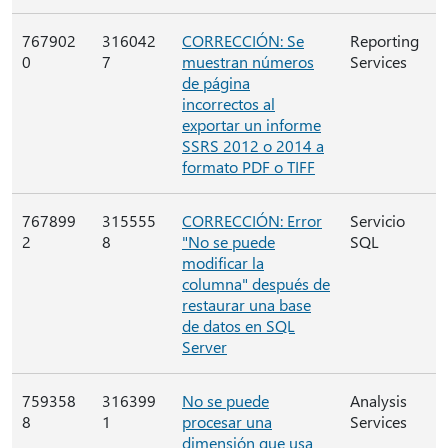
767902
316042
CORRECCIÓN: Se
Reporting
0
7
muestran números
Services
de página
incorrectos al
exportar un informe
SSRS 2012 o 2014 a
formato PDF o TIFF
767899
315555
CORRECCIÓN: Error
Servicio
2
8
"No se puede
SQL
modificar la
columna" después de
restaurar una base
de datos en SQL
Server
759358
316399
No se puede
Analysis
8
1
procesar una
Services
dimensión que usa