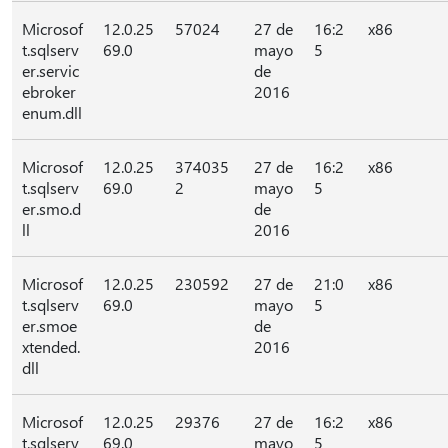
Microsof
12.0.25
57024
27 de
16:2
x86
t.sqlserv
69.0
mayo
5
er.servic
de
ebroker
2016
enum.dll
Microsof
12.0.25
374035
27 de
16:2
x86
t.sqlserv
69.0
2
mayo
5
er.smo.d
de
ll
2016
Microsof
12.0.25
230592
27 de
21:0
x86
t.sqlserv
69.0
mayo
5
er.smoe
de
xtended.
2016
dll
Microsof
12.0.25
29376
27 de
16:2
x86
t.sqlserv
69.0
mayo
5