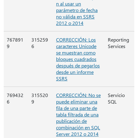
n al usar un
parámetro de fecha
no válida en SSRS
2012 o 2014
767891
315259
CORRECCIÓN: Los
Reporting
9
6
caracteres Unicode
Services
se muestran como
bloques cuadrados
después de pegarlos
desde un informe
SSRS
769432
315520
CORRECCIÓN: No se
Servicio
6
9
puede eliminar una
SQL
fila de una parte de
tabla filtrada de una
publicación de
combinación en SQL
Server 2012 o 2014