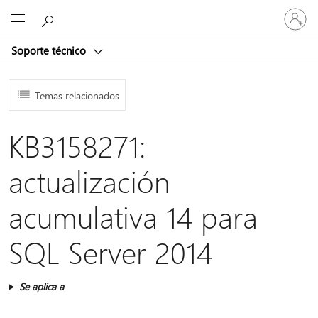
Iniciar
Microsoft
sesión
en
Soporte técnico
tu
cuenta
Temas relacionados
KB3158271:
actualización
acumulativa 14 para
SQL Server 2014
Se aplica a