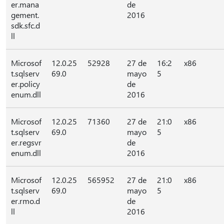
er.mana
de
gement.
2016
sdk.sfc.d
ll
Microsof
12.0.25
52928
27 de
16:2
x86
t.sqlserv
69.0
mayo
5
er.policy
de
enum.dll
2016
Microsof
12.0.25
71360
27 de
21:0
x86
t.sqlserv
69.0
mayo
5
er.regsvr
de
enum.dll
2016
Microsof
12.0.25
565952
27 de
21:0
x86
t.sqlserv
69.0
mayo
5
er.rmo.d
de
ll
2016