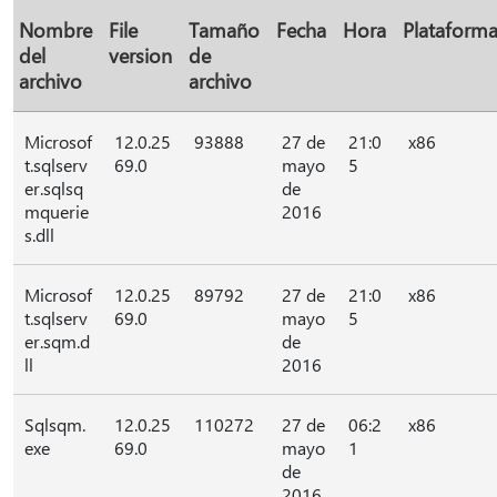
Nombre
File
Tamaño
Fecha
Hora
Plataform
del
version
de
archivo
archivo
Microsof
12.0.25
93888
27 de
21:0
x86
t.sqlserv
69.0
mayo
5
er.sqlsq
de
mquerie
2016
s.dll
Microsof
12.0.25
89792
27 de
21:0
x86
t.sqlserv
69.0
mayo
5
er.sqm.d
de
ll
2016
Sqlsqm.
12.0.25
110272
27 de
06:2
x86
exe
69.0
mayo
1
de
2016