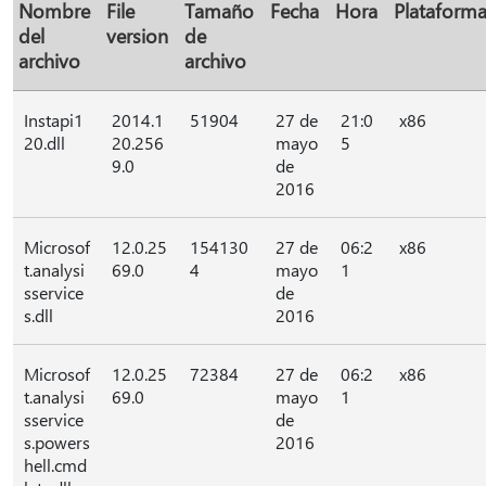
Nombre
File
Tamaño
Fecha
Hora
Plataform
del
version
de
archivo
archivo
Instapi1
2014.1
51904
27 de
21:0
x86
20.dll
20.256
mayo
5
9.0
de
2016
Microsof
12.0.25
154130
27 de
06:2
x86
t.analysi
69.0
4
mayo
1
sservice
de
s.dll
2016
Microsof
12.0.25
72384
27 de
06:2
x86
t.analysi
69.0
mayo
1
sservice
de
s.powers
2016
hell.cmd