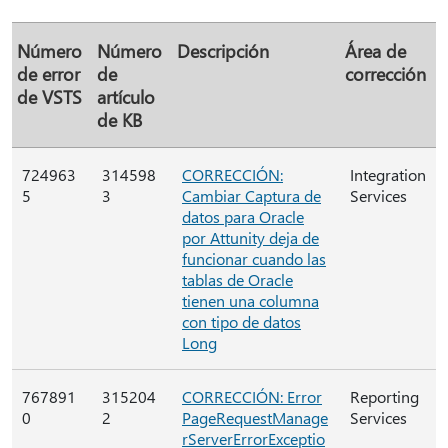
Número
Número
Descripción
Área de
de error
de
corrección
de VSTS
artículo
de KB
724963
314598
CORRECCIÓN:
Integration
5
3
Cambiar Captura de
Services
datos para Oracle
por Attunity deja de
funcionar cuando las
tablas de Oracle
tienen una columna
con tipo de datos
Long
767891
315204
CORRECCIÓN: Error
Reporting
0
2
PageRequestManage
Services
rServerErrorExceptio