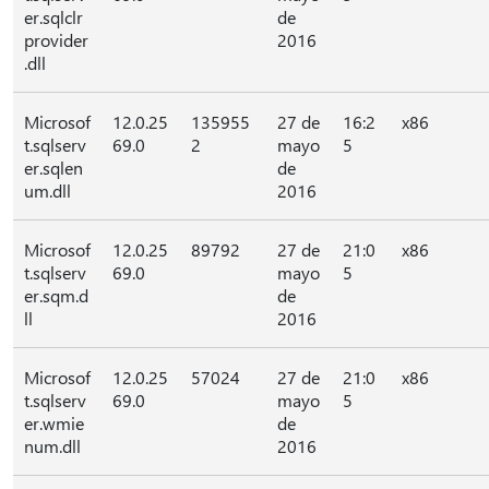
er.sqlclr
de
provider
2016
.dll
Microsof
12.0.25
135955
27 de
16:2
x86
t.sqlserv
69.0
2
mayo
5
er.sqlen
de
um.dll
2016
Microsof
12.0.25
89792
27 de
21:0
x86
t.sqlserv
69.0
mayo
5
er.sqm.d
de
ll
2016
Microsof
12.0.25
57024
27 de
21:0
x86
t.sqlserv
69.0
mayo
5
er.wmie
de
num.dll
2016