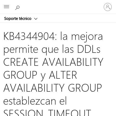
Iniciar
Microsoft
sesión
en
Soporte técnico
tu
cuenta
KB4344904: la mejora
permite que las DDLs
CREATE AVAILABILITY
GROUP y ALTER
AVAILABILITY GROUP
establezcan el
SESSION_TIMEOUT