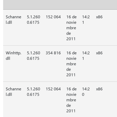
Schanne
5.1.260
152 064
16 de
14:2
x86
l.dll
0.6175
novie
1
mbre
de
2011
Winhttp.
5.1.260
354 816
16 de
14:2
x86
dll
0.6175
novie
1
mbre
de
2011
Schanne
5.1.260
152 064
16 de
14:2
x86
l.dll
0.6175
novie
0
mbre
de
2011