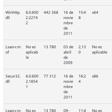
Winhttp.
6.0.600
442 368
16 de
15:4
x64
dll
2.2274
novie
8
2
mbre
de
2011
Lsasrv.m
No es
13 780
03 de
2,13
No es
of
aplicab
abril
0
aplicable
le
de
2009
Secur32.
6.0.600
77 312
16 de
16:2
x86
dll
2.1854
novie
4
1
mbre
de
2011
Lsasrv.m
No es
13 780
09-
11:4
No es