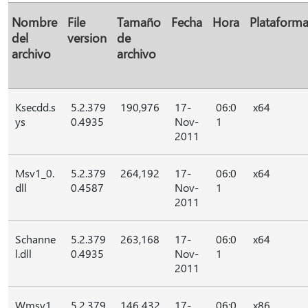
Nombre
File
Tamaño
Fecha
Hora
Plataform
del
version
de
archivo
archivo
Ksecdd.s
5.2.379
190,976
17-
06:0
x64
ys
0.4935
Nov-
1
2011
Msv1_0.
5.2.379
264,192
17-
06:0
x64
dll
0.4587
Nov-
1
2011
Schanne
5.2.379
263,168
17-
06:0
x64
l.dll
0.4935
Nov-
1
2011
Wmsv1_
5.2.379
146 432
17-
06:0
x86