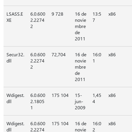
LSASS.E
6.0.600
9 728
16 de
13:5
x86
XE
2.2274
novie
7
2
mbre
de
2011
Secur32.
6.0.600
72,704
16 de
16:0
x86
dll
2.2274
novie
1
2
mbre
de
2011
Wdigest.
6.0.600
175 104
15-
1,45
x86
dll
2.1805
jun-
4
1
2009
Wdigest.
6.0.600
175 104
16 de
16:0
x86
dll
2.2274
novie
2