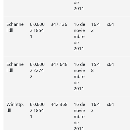
de
2011
Schanne
6.0.600
347,136
16 de
16:4
x64
l.dll
2.1854
novie
2
1
mbre
de
2011
Schanne
6.0.600
347 648
16 de
15:4
x64
l.dll
2.2274
novie
8
2
mbre
de
2011
Winhttp.
6.0.600
442 368
16 de
16:4
x64
dll
2.1854
novie
3
1
mbre
de
2011