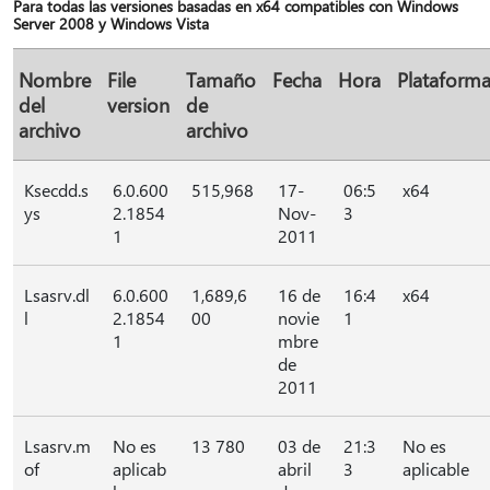
Para todas las versiones basadas en x64 compatibles con Windows
Server 2008 y Windows Vista
Nombre
File
Tamaño
Fecha
Hora
Plataform
del
version
de
archivo
archivo
Ksecdd.s
6.0.600
515,968
17-
06:5
x64
ys
2.1854
Nov-
3
1
2011
Lsasrv.dl
6.0.600
1,689,6
16 de
16:4
x64
l
2.1854
00
novie
1
1
mbre
de
2011
Lsasrv.m
No es
13 780
03 de
21:3
No es
of
aplicab
abril
3
aplicable