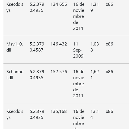
Ksecdd.s
5.2.379
134 656
16 de
1,31
x86
ys
0.4935
novie
9
mbre
de
2011
Msv1_0.
5.2.379
146 432
11-
1.03
x86
dll
0.4587
Sep-
8
2009
Schanne
5.2.379
152 576
16 de
1,62
x86
l.dll
0.4935
novie
1
mbre
de
2011
Ksecdd.s
5.2.379
135,168
16 de
13:1
x86
ys
0.4935
novie
4
mbre