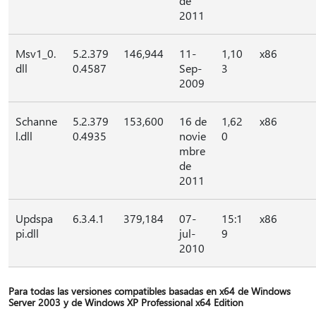
de
2011
Msv1_0.
5.2.379
146,944
11-
1,10
x86
dll
0.4587
Sep-
3
2009
Schanne
5.2.379
153,600
16 de
1,62
x86
l.dll
0.4935
novie
0
mbre
de
2011
Updspa
6.3.4.1
379,184
07-
15:1
x86
pi.dll
jul-
9
2010
Para todas las versiones compatibles basadas en x64 de Windows
Server 2003 y de Windows XP Professional x64 Edition