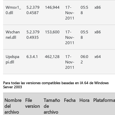
Wmsv1_
5.2.379
146,944
17-
05:5
x86
0.dll
0.4587
Nov-
8
2011
Wschan
5.2.379
153,600
17-
05:5
x86
nel.dll
0.4935
Nov-
8
2011
Updspa
6.3.4.1
462,128
17-
06:0
x64
pi.dll
Nov-
2
2011
Para todas las versiones compatibles basadas en IA 64 de Windows
Server 2003
Nombre
File
Tamaño
Fecha
Hora
Plataform
del
version
de
archivo
archivo