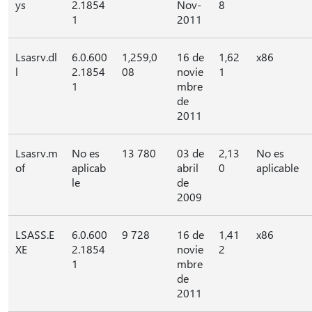
ys
2.1854
Nov-
8
1
2011
Lsasrv.dl
6.0.600
1,259,0
16 de
1,62
x86
l
2.1854
08
novie
1
1
mbre
de
2011
Lsasrv.m
No es
13 780
03 de
2,13
No es
of
aplicab
abril
0
aplicable
le
de
2009
LSASS.E
6.0.600
9 728
16 de
1,41
x86
XE
2.1854
novie
2
1
mbre
de
2011