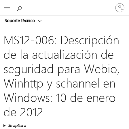
Iniciar
Microsoft
sesión
en
Soporte técnico
tu
cuenta
MS12-006: Descripción
de la actualización de
seguridad para Webio,
Winhttp y schannel en
Windows: 10 de enero
de 2012
Se aplica a