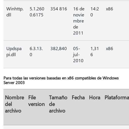
Winhttp.
5.1.260
354 816
16 de
14:2
x86
dll
0.6175
novie
0
mbre
de
2011
Updspa
6.3.13.
382,840
05-
1,31
x86
pi.dll
0
jul-
6
2010
Para todas las versiones basadas en x86 compatibles de Windows
Server 2003
Nombre
File
Tamaño
Fecha
Hora
Plataform
del
version
de
archivo
archivo