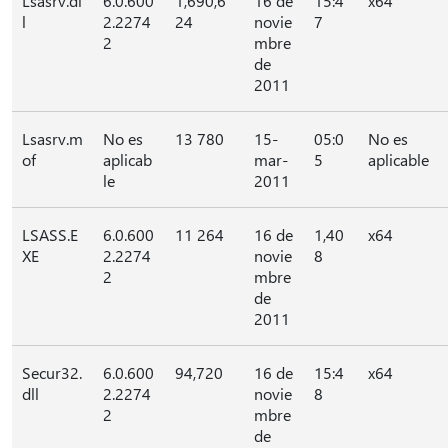
Lsasrv.dl
6.0.600
1,690,6
16 de
15:4
x64
l
2.2274
24
novie
7
2
mbre
de
2011
Lsasrv.m
No es
13 780
15-
05:0
No es
of
aplicab
mar-
5
aplicable
le
2011
LSASS.E
6.0.600
11 264
16 de
1,40
x64
XE
2.2274
novie
8
2
mbre
de
2011
Secur32.
6.0.600
94,720
16 de
15:4
x64
dll
2.2274
novie
8
2
mbre
de