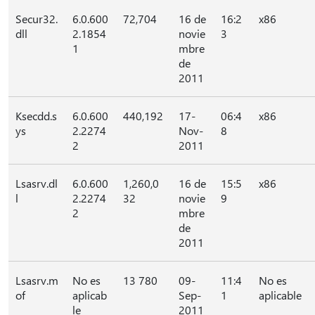
Secur32.
6.0.600
72,704
16 de
16:2
x86
dll
2.1854
novie
3
1
mbre
de
2011
Ksecdd.s
6.0.600
440,192
17-
06:4
x86
ys
2.2274
Nov-
8
2
2011
Lsasrv.dl
6.0.600
1,260,0
16 de
15:5
x86
l
2.2274
32
novie
9
2
mbre
de
2011
Lsasrv.m
No es
13 780
09-
11:4
No es
of
aplicab
Sep-
1
aplicable
le
2011