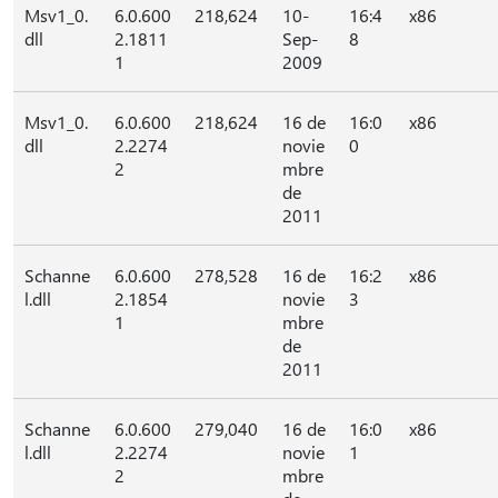
Msv1_0.
6.0.600
218,624
10-
16:4
x86
dll
2.1811
Sep-
8
1
2009
Msv1_0.
6.0.600
218,624
16 de
16:0
x86
dll
2.2274
novie
0
2
mbre
de
2011
Schanne
6.0.600
278,528
16 de
16:2
x86
l.dll
2.1854
novie
3
1
mbre
de
2011
Schanne
6.0.600
279,040
16 de
16:0
x86
l.dll
2.2274
novie
1
2
mbre