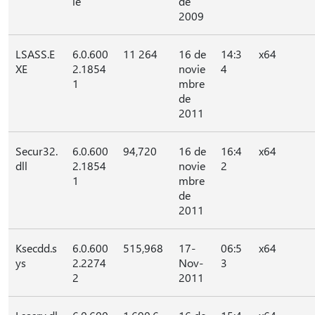
le
de
2009
LSASS.E
6.0.600
11 264
16 de
14:3
x64
XE
2.1854
novie
4
1
mbre
de
2011
Secur32.
6.0.600
94,720
16 de
16:4
x64
dll
2.1854
novie
2
1
mbre
de
2011
Ksecdd.s
6.0.600
515,968
17-
06:5
x64
ys
2.2274
Nov-
3
2
2011