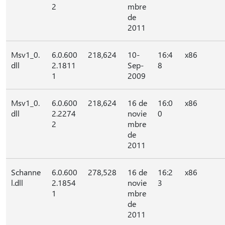
2
mbre
de
2011
Msv1_0.
6.0.600
218,624
10-
16:4
x86
dll
2.1811
Sep-
8
1
2009
Msv1_0.
6.0.600
218,624
16 de
16:0
x86
dll
2.2274
novie
0
2
mbre
de
2011
Schanne
6.0.600
278,528
16 de
16:2
x86
l.dll
2.1854
novie
3
1
mbre
de
2011