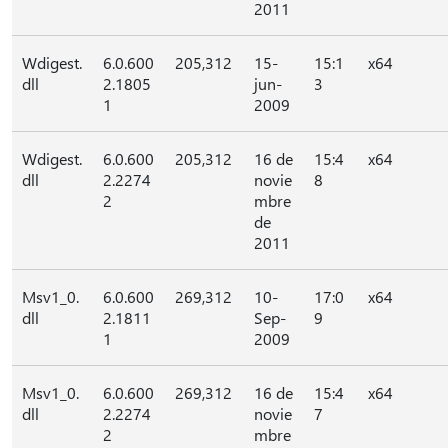
2011
Wdigest.
6.0.600
205,312
15-
15:1
x64
dll
2.1805
jun-
3
1
2009
Wdigest.
6.0.600
205,312
16 de
15:4
x64
dll
2.2274
novie
8
2
mbre
de
2011
Msv1_0.
6.0.600
269,312
10-
17:0
x64
dll
2.1811
Sep-
9
1
2009
Msv1_0.
6.0.600
269,312
16 de
15:4
x64
dll
2.2274
novie
7
2
mbre