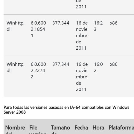
de
2011
Winhttp.
6.0.600
377,344
16 de
16:2
x86
dll
2.1854
novie
3
1
mbre
de
2011
Winhttp.
6.0.600
377,344
16 de
16:0
x86
dll
2.2274
novie
2
2
mbre
de
2011
Para todas las versiones basadas en IA-64 compatibles con Windows
Server 2008
Nombre
File
Tamaño
Fecha
Hora
Plataform