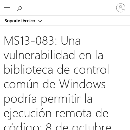
Iniciar
Microsoft
sesión
en
Soporte técnico
tu
cuenta
MS13-083: Una
vulnerabilidad en la
biblioteca de control
común de Windows
podría permitir la
ejecución remota de
código: 8 de octubre