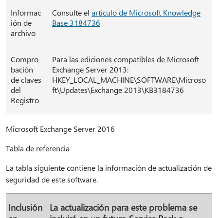
Informac
Consulte el
artículo de Microsoft Knowledge
ión de
Base 3184736
archivo
Compro
Para las ediciones compatibles de Microsoft
bación
Exchange Server 2013:
de claves
HKEY_LOCAL_MACHINE\SOFTWARE\Microso
del
ft\Updates\Exchange 2013\KB3184736
Registro
Microsoft Exchange Server 2016
Tabla de referencia
La tabla siguiente contiene la información de actualización de
seguridad de este software.
Inclusión
La actualización para este problema se