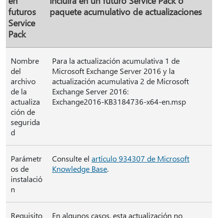
en
incluirá en un futuro Service Pack o
futuros
paquete acumulativo de actualizaciones
Service
Pack
Nombre
Para la actualización acumulativa 1 de
del
Microsoft Exchange Server 2016 y la
archivo
actualización acumulativa 2 de Microsoft
de la
Exchange Server 2016:
actualiza
Exchange2016-KB3184736-x64-en.msp
ción de
segurida
d
Parámetr
Consulte el
artículo 934307 de Microsoft
os de
Knowledge Base
.
instalació
n
Requisito
En algunos casos, esta actualización no