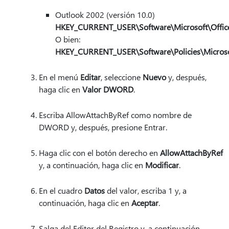
Outlook 2002 (versión 10.0)
HKEY_CURRENT_USER\Software\Microsoft\Office
O bien:
HKEY_CURRENT_USER\Software\Policies\Microsof
En el menú
Editar
, seleccione
Nuevo
y, después,
haga clic en
Valor DWORD
.
Escriba AllowAttachByRef como nombre de
DWORD y, después, presione Entrar.
Haga clic con el botón derecho en
AllowAttachByRef
y, a continuación, haga clic en
Modificar
.
En el cuadro
Datos
del valor, escriba 1 y, a
continuación, haga clic en
Aceptar
.
Salga del Editor del Registro y, a continuación,