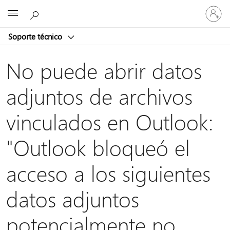
Iniciar
Microsoft
sesión
en
Soporte técnico
tu
cuenta
No puede abrir datos
adjuntos de archivos
vinculados en Outlook:
"Outlook bloqueó el
acceso a los siguientes
datos adjuntos
potencialmente no