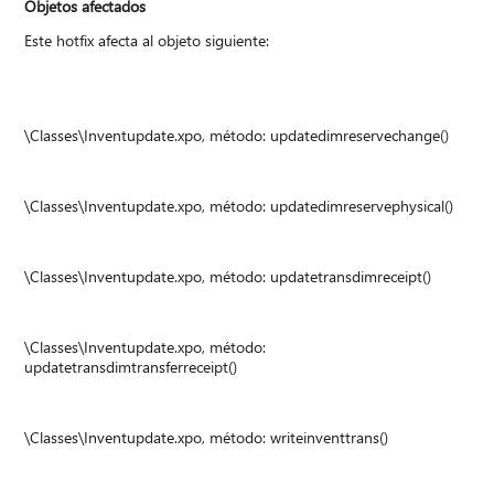
Objetos afectados
Este hotfix afecta al objeto siguiente:
\Classes\Inventupdate.xpo, método: updatedimreservechange()
\Classes\Inventupdate.xpo, método: updatedimreservephysical()
\Classes\Inventupdate.xpo, método: updatetransdimreceipt()
\Classes\Inventupdate.xpo, método:
updatetransdimtransferreceipt()
\Classes\Inventupdate.xpo, método: writeinventtrans()