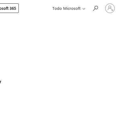
Iniciar
soft 365
Todo Microsoft
sesión
en
tu
cuenta
,