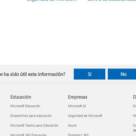
e ha sido útil esta información?
Sí
No
Educación
Empresas
D
Microsoft Educación
Microsoft AI
De
Dispositivos para educación
Seguridad de Microsoft
Mi
Microsoft Teams para Educación
Azure
So
de
Microsoft 365 Educación
Dynamics 365