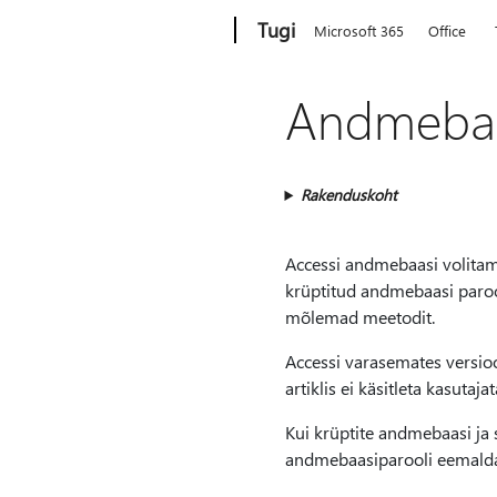
Microsoft
Tugi
Microsoft 365
Office
Andmebaas
Rakenduskoht
Accessi andmebaasi volitam
krüptitud andmebaasi parool
mõlemad meetodit.
Accessi varasemates versioo
artiklis ei käsitleta kasuta
Kui krüptite andmebaasi ja s
andmebaasiparooli eemald