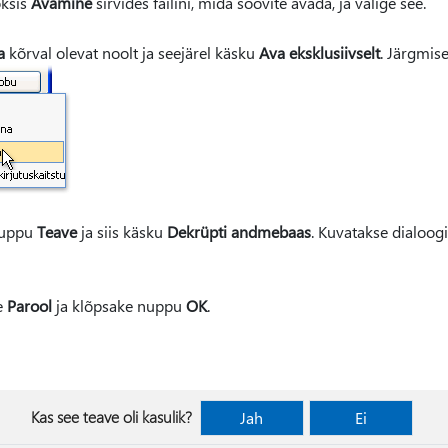
oksis
Avamine
sirvides failini, mida soovite avada, ja valige see.
a
kõrval olevat noolt ja seejärel käsku
Ava eksklusiivselt
. Järgmise
uppu
Teave
ja siis käsku
Dekrüpti andmebaas
. Kuvatakse dialoo
e
Parool
ja klõpsake nuppu
OK
.
Kas see teave oli kasulik?
Jah
Ei