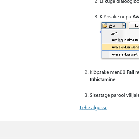
Liikuge dialoogib
Klõpsake nupu
Av
Klõpsake menüü
Fail
n
tühistamine
.
Sisestage parool väljal
Lehe algusse