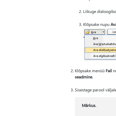
Liikuge dialoogib
Klõpsake nupu
Av
Klõpsake menüü
Fail
n
seadmine
.
Sisestage parool väljal
Märkus.