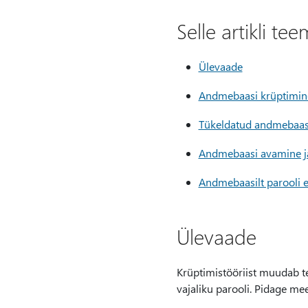
Selle artikli te
Ülevaade
Andmebaasi krüptimin
Tükeldatud andmebaas
Andmebaasi avamine j
Andmebaasilt parooli
Ülevaade
Krüptimistööriist muudab 
vajaliku parooli. Pidage mee