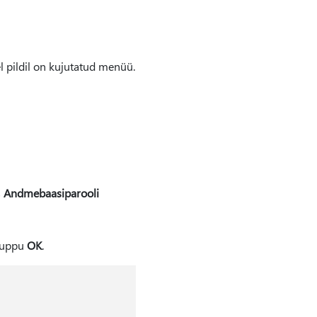
l pildil on kujutatud menüü.
s
Andmebaasiparooli
 nuppu
OK
.