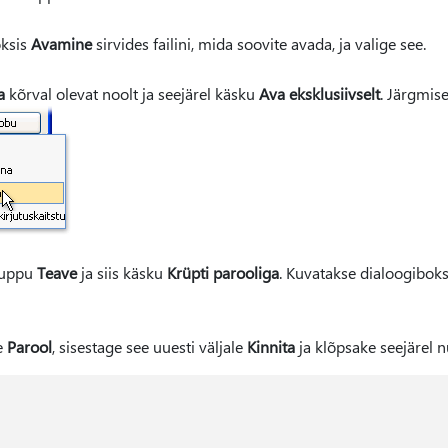
oksis
Avamine
sirvides failini, mida soovite avada, ja valige see.
a
kõrval olevat noolt ja seejärel käsku
Ava eksklusiivselt
. Järgmise
uppu
Teave
ja siis käsku
Krüpti parooliga
. Kuvatakse dialoogibok
e
Parool
, sisestage see uuesti väljale
Kinnita
ja klõpsake seejärel