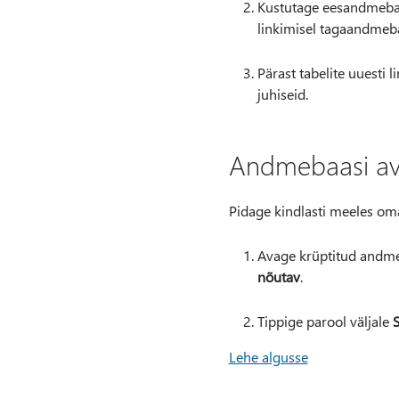
Kustutage eesandmebaas
linkimisel tagaandmeba
Pärast tabelite uuesti
juhiseid.
Andmebaasi av
Pidage kindlasti meeles oma
Avage krüptitud andm
nõutav
.
Tippige parool väljale
S
Lehe algusse