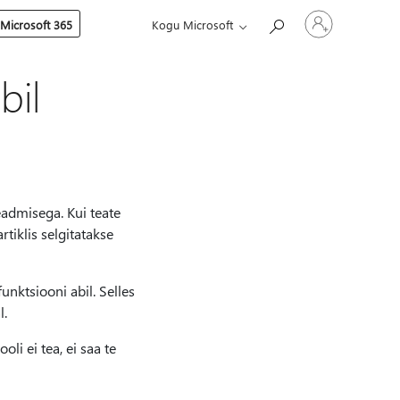
Logige
 Microsoft 365
Kogu Microsoft
sisse
oma
kontole
bil
admisega. Kui teate
tiklis selgitatakse
nktsiooni abil. Selles
l.
li ei tea, ei saa te