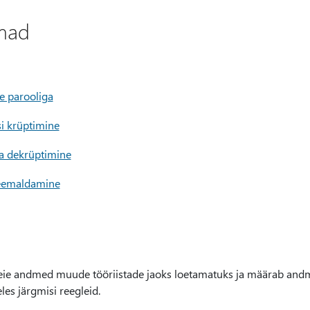
emad
e parooliga
i krüptimine
a dekrüptimine
 eemaldamine
teie andmed muude tööriistade jaoks loetamatuks ja määrab and
les järgmisi reegleid.