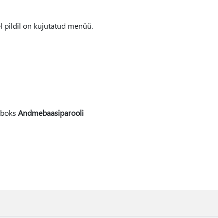
l pildil on kujutatud menüü.
giboks
Andmebaasiparooli