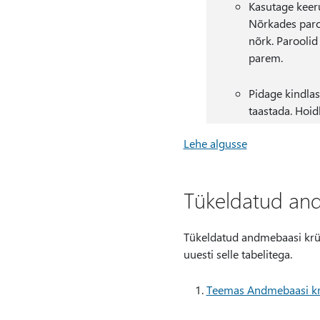
Kasutage keeru
Nõrkades paro
nõrk. Parooli
parem.
Pidage kindlas
taastada. Hoid
Lehe algusse
Tükeldatud an
Tükeldatud andmebaasi krüp
uuesti selle tabelitega.
Teemas Andmebaasi krü