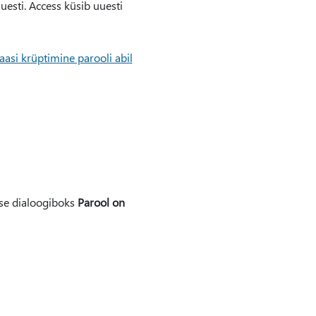
esti. Access küsib uuesti
si krüptimine parooli abil
se dialoogiboks
Parool on