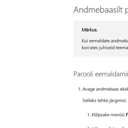
Andmebaasilt 
Märkus.
Kui eemaldate andmebaas
korrates juhiseid teem
Parooli eemaldami
Avage andmebaas ekskl
Selleks tehke järgmist.
Klõpsake menüü
F