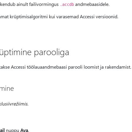
kendub ainult failivormingus
andmebaasidele.
.accdb
amat krüptimisalgoritmi kui varasemad Accessi versioonid.
üptimine parooliga
tatakse Accessi töölauaandmebaasi parooli loomist ja rakendamist.
imine
lusiivrežiimis
.
ail
nuppu
Ava
.