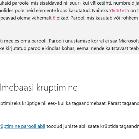
kaid paroole, mis sisaldavad nii suur- kui väiketähti, numbreid j
olides pole neid elemente koos kasutatud. Näiteks
on t
Y6dh!et5
d peavad olema vähemalt
pikad. Parool, mis kasutab või rohke
8
ti meeles oma parooli. Parooli unustamise korral ei saa Microsoft
ke kirjutatud paroole kindlas kohas, eemal nende kaitstavast teab
dmebaasi krüptimine
timiseks krüptige nii ees- kui ka tagaandmebaat. Pärast tagaand
ptimine parooli abil
toodud juhiste abil saate krüptida tagaand