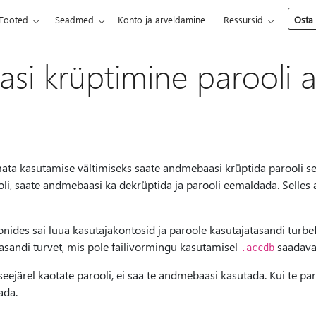
Tooted
Seadmed
Konto ja arveldamine
Ressursid
Osta
i krüptimine parooli a
ata kasutamise vältimiseks saate andmebaasi krüptida parooli se
i, saate andmebaasi ka dekrüptida ja parooli eemaldada. Selles ar
nides sai luua kasutajakontosid ja paroole kasutajatasandi turbefu
jatasandi turvet, mis pole failivormingu kasutamisel
saadava
.accdb
eejärel kaotate parooli, ei saa te andmebaasi kasutada. Kui te paroo
ada.