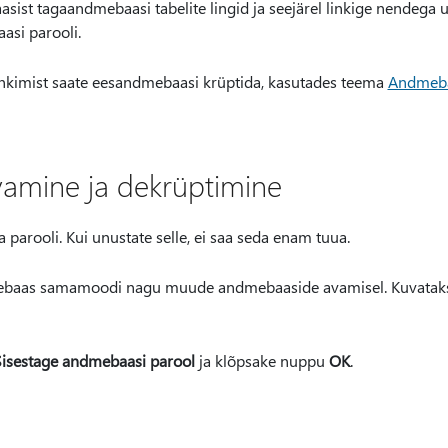
ist tagaandmebaasi tabelite lingid ja seejärel linkige nendega uu
asi parooli.
 linkimist saate eesandmebaasi krüptida, kasutades teema
Andmebaa
amine ja dekrüptimine
 parooli. Kui unustate selle, ei saa seda enam tuua.
ebaas samamoodi nagu muude andmebaaside avamisel. Kuvatak
isestage andmebaasi parool
ja klõpsake nuppu
OK
.