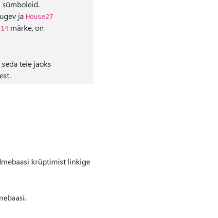
a sümboleid.
ugev ja
House27
m
märke, on
14
 seda teie jaoks
est.
mebaasi krüptimist linkige
mebaasi.