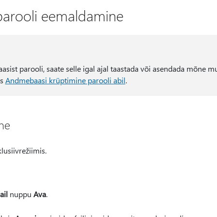
parooli eemaldamine
ist parooli, saate selle igal ajal taastada või asendada mõne m
as
Andmebaasi krüptimine parooli abil
.
ne
usiivrežiimis.
ail
nuppu
Ava
.