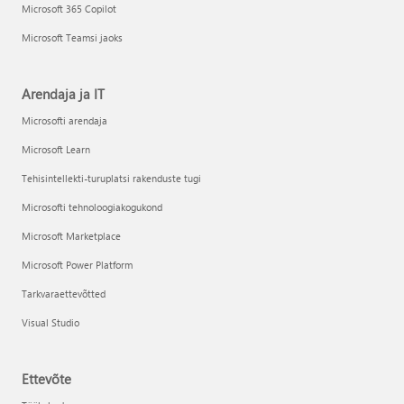
Microsoft 365 Copilot
Microsoft Teamsi jaoks
Arendaja ja IT
Microsofti arendaja
Microsoft Learn
Tehisintellekti-turuplatsi rakenduste tugi
Microsofti tehnoloogiakogukond
Microsoft Marketplace
Microsoft Power Platform
Tarkvaraettevõtted
Visual Studio
Ettevõte