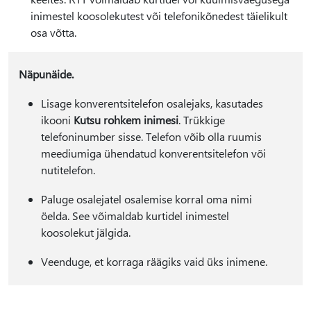
inimestel koosolekutest või telefonikõnedest täielikult
osa võtta.
Näpunäide.
Lisage konverentsitelefon osalejaks, kasutades
ikooni
Kutsu rohkem inimesi
. Trükkige
telefoninumber sisse. Telefon võib olla ruumis
meediumiga ühendatud konverentsitelefon või
nutitelefon.
Paluge osalejatel osalemise korral oma nimi
öelda. See võimaldab kurtidel inimestel
koosolekut jälgida.
Veenduge, et korraga räägiks vaid üks inimene.