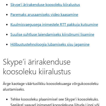
Skype’i ärirakenduse koosoleku kiiralustus
Paremaks arusaamiseks video kaasamine
Kuulmisvaegusega inimestele RTT pakkuja kutsumine
Suulise suhtluse laiendamiseks kiirsõnumi lisamine
Hõlbustustehnoloogia lubamiseks sisu jagamine
Skype’i ärirakenduse
koosoleku kiiralustus
Ärge kaotage väärtuslikku koosolekuaega võrgukoosoleku
alustamiseks.
Tehke koosoleku plaanimisel see Skype’i koosolekuks.
Seejärel saavad inimesed koosolekuga liituda Lingi või