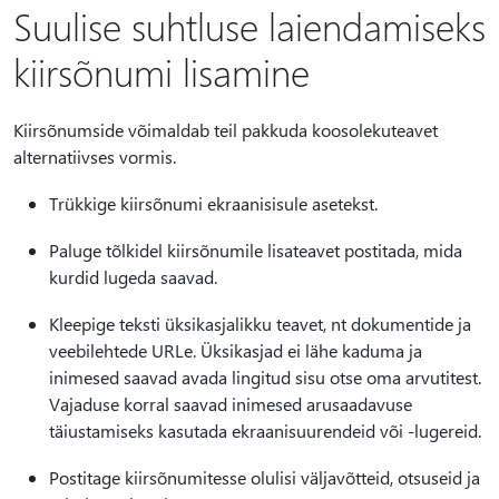
Suulise suhtluse laiendamiseks
kiirsõnumi lisamine
Kiirsõnumside võimaldab teil pakkuda koosolekuteavet
alternatiivses vormis.
Trükkige kiirsõnumi ekraanisisule asetekst.
Paluge tõlkidel kiirsõnumile lisateavet postitada, mida
kurdid lugeda saavad.
Kleepige teksti üksikasjalikku teavet, nt dokumentide ja
veebilehtede URLe. Üksikasjad ei lähe kaduma ja
inimesed saavad avada lingitud sisu otse oma arvutitest.
Vajaduse korral saavad inimesed arusaadavuse
täiustamiseks kasutada ekraanisuurendeid või -lugereid.
Postitage kiirsõnumitesse olulisi väljavõtteid, otsuseid ja