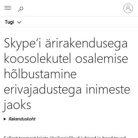
Logige
Microsoft
sisse
oma
Tugi
kontole
Skype‘i ärirakendusega
koosolekutel osalemise
hõlbustamine
erivajadustega inimeste
jaoks
Rakenduskoht
Sellest teemast leiate üksikasjalikud juhised ja head tavad,