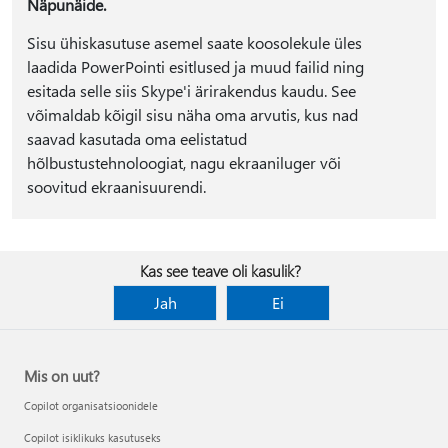
Näpunäide.
Sisu ühiskasutuse asemel saate koosolekule üles
laadida PowerPointi esitlused ja muud failid ning
esitada selle siis Skype'i ärirakendus kaudu. See
võimaldab kõigil sisu näha oma arvutis, kus nad
saavad kasutada oma eelistatud
hõlbustustehnoloogiat, nagu ekraaniluger või
soovitud ekraanisuurendi.
Kas see teave oli kasulik?
Jah
Ei
Mis on uut?
Copilot organisatsioonidele
Copilot isiklikuks kasutuseks