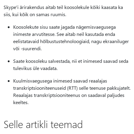
Skype'i ärirakendus aitab teil koosolekule kõiki kaasata ka
siis, kui kõik on samas ruumis.
Koosolekute sisu saate jagada nägemisvaegusega
inimeste arvutitesse. See aitab neil kasutada enda
eelistatavaid hõlbustustehnoloogiaid, nagu ekraaniluger
või -suurendi.
Saate koosoleku salvestada, nii et inimesed saavad seda
tulevikus üle vaadata.
Kuulmisvaegusega inimesed saavad reaalajas
transkriptsiooniteenuseid (RTT) selle teenuse pakkujatelt.
Reaalajas transkriptsiooniteenus on saadaval paljudes
keeltes.
Selle artikli teemad