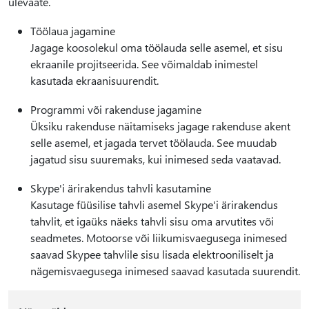
ülevaate.
Töölaua jagamine
Jagage koosolekul oma töölauda selle asemel, et sisu
ekraanile projitseerida. See võimaldab inimestel
kasutada ekraanisuurendit.
Programmi või rakenduse jagamine
Üksiku rakenduse näitamiseks jagage rakenduse akent
selle asemel, et jagada tervet töölauda. See muudab
jagatud sisu suuremaks, kui inimesed seda vaatavad.
Skype'i ärirakendus tahvli kasutamine
Kasutage füüsilise tahvli asemel Skype'i ärirakendus
tahvlit, et igaüks näeks tahvli sisu oma arvutites või
seadmetes. Motoorse või liikumisvaegusega inimesed
saavad Skypee tahvlile sisu lisada elektrooniliselt ja
nägemisvaegusega inimesed saavad kasutada suurendit.