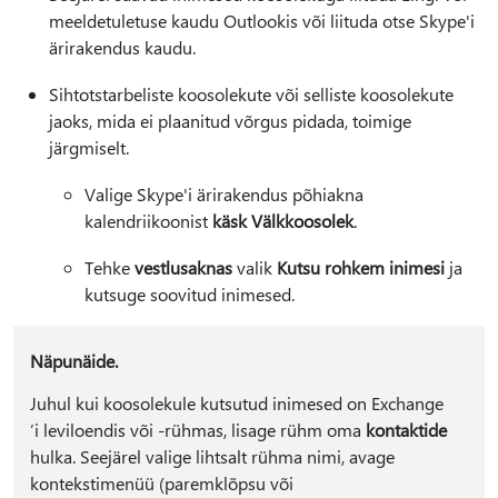
meeldetuletuse kaudu Outlookis või liituda otse Skype'i
ärirakendus kaudu.
Sihtotstarbeliste koosolekute või selliste koosolekute
jaoks, mida ei plaanitud võrgus pidada, toimige
järgmiselt.
Valige Skype'i ärirakendus põhiakna
kalendriikoonist
käsk Välkkoosolek
.
Tehke
vestlusaknas
valik
Kutsu rohkem inimesi
ja
kutsuge soovitud inimesed.
Näpunäide.
Juhul kui koosolekule kutsutud inimesed on Exchange
’i leviloendis või -rühmas, lisage rühm oma
kontaktide
hulka. Seejärel valige lihtsalt rühma nimi, avage
kontekstimenüü (paremklõpsu või