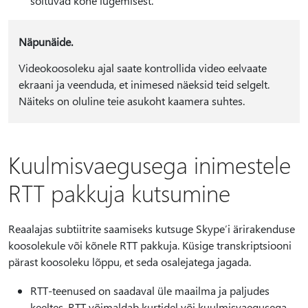
sõltuvad kõne lugemisest.
Näpunäide.
Videokoosoleku ajal saate kontrollida video eelvaate
ekraani ja veenduda, et inimesed näeksid teid selgelt.
Näiteks on oluline teie asukoht kaamera suhtes.
Kuulmisvaegusega inimestele
RTT pakkuja kutsumine
Reaalajas subtiitrite saamiseks kutsuge Skype’i ärirakenduse
koosolekule või kõnele RTT pakkuja. Küsige transkriptsiooni
pärast koosoleku lõppu, et seda osalejatega jagada.
RTT-teenused on saadaval üle maailma ja paljudes
keeltes. RTT võimaldab kurtidel või kuulmisvaegusega