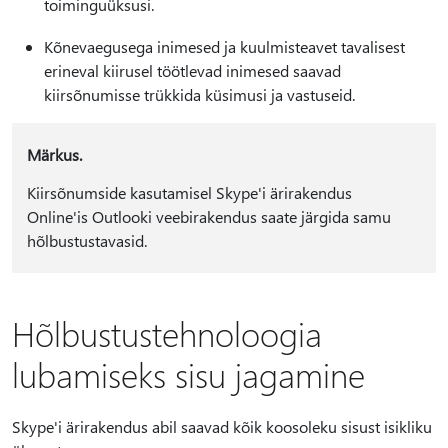
toiminguüksusi.
Kõnevaegusega inimesed ja kuulmisteavet tavalisest
erineval kiirusel töötlevad inimesed saavad
kiirsõnumisse trükkida küsimusi ja vastuseid.
Märkus.
Kiirsõnumside kasutamisel Skype'i ärirakendus
Online'is Outlooki veebirakendus saate järgida samu
hõlbustustavasid.
Hõlbustustehnoloogia
lubamiseks sisu jagamine
Skype'i ärirakendus abil saavad kõik koosoleku sisust isikliku