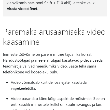
klahvikombinatsiooni Shift + F10 abil) ja tehke valik
Alusta videokõnet
.
Paremaks arusaamiseks video
kaasamine
Inimeste töövõime on parem mitme tajuallika korral.
Haridustöötajad ja meelelahutajad kasutavad pidevalt seda
teadmist ja valivad meediumiks video. Saate teha sama
telefonikõne või koosoleku puhul.
Video võimaldab kurtidel osalejatel kasutada
viipekeeletõlki.
Video parandab kõne kõigi aspektide mõistmist. See on
eriti kasulik inimestele, kellel on kuulmisvaegus ja kes