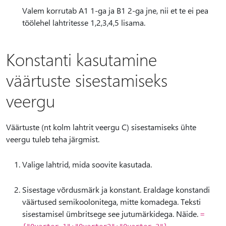
Valem korrutab A1 1-ga ja B1 2-ga jne, nii et te ei pea
töölehel lahtritesse 1,2,3,4,5 lisama.
Konstanti kasutamine
väärtuste sisestamiseks
veergu
Väärtuste (nt kolm lahtrit veergu C) sisestamiseks ühte
veergu tuleb teha järgmist.
Valige lahtrid, mida soovite kasutada.
Sisestage võrdusmärk ja konstant. Eraldage konstandi
väärtused semikoolonitega, mitte komadega. Teksti
sisestamisel ümbritsege see jutumärkidega. Näide.
=