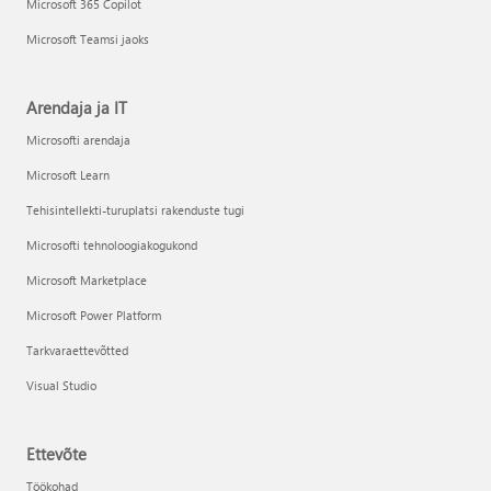
Microsoft 365 Copilot
Microsoft Teamsi jaoks
Arendaja ja IT
Microsofti arendaja
Microsoft Learn
Tehisintellekti-turuplatsi rakenduste tugi
Microsofti tehnoloogiakogukond
Microsoft Marketplace
Microsoft Power Platform
Tarkvaraettevõtted
Visual Studio
Ettevõte
Töökohad