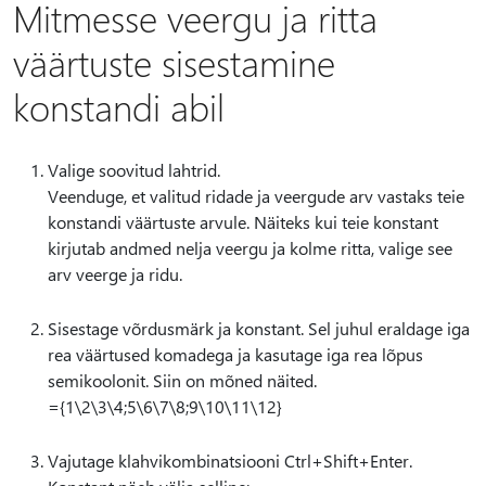
Mitmesse veergu ja ritta
väärtuste sisestamine
konstandi abil
Valige soovitud lahtrid.
Veenduge, et valitud ridade ja veergude arv vastaks teie
konstandi väärtuste arvule. Näiteks kui teie konstant
kirjutab andmed nelja veergu ja kolme ritta, valige see
arv veerge ja ridu.
Sisestage võrdusmärk ja konstant. Sel juhul eraldage iga
rea väärtused komadega ja kasutage iga rea lõpus
semikoolonit. Siin on mõned näited.
={1\2\3\4;5\6\7\8;9\10\11\12}
Vajutage klahvikombinatsiooni Ctrl+Shift+Enter.