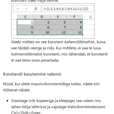
Konstant näeb välja selline:
Geeki mõttes on see konstant
kahemõõtmeline
, kuna
see täidab veerge ja ridu. Kui mõtlete, ei saa te luua
kolmemõõtmelist konstanti, mis tähendab, et konstanti
ei saa teise sisse pesastada.
Konstandi kasutamine valemis
Nüüd, kui olete massiivikonstantidega tuttav, näete siin
töötavat näidet.
Sisestage (või kopeerige ja kleepige) see valem mis
tahes tühja lahtrisse ja vajutage klahvikombinatsiooni
Ctrl+Shift+Enter: