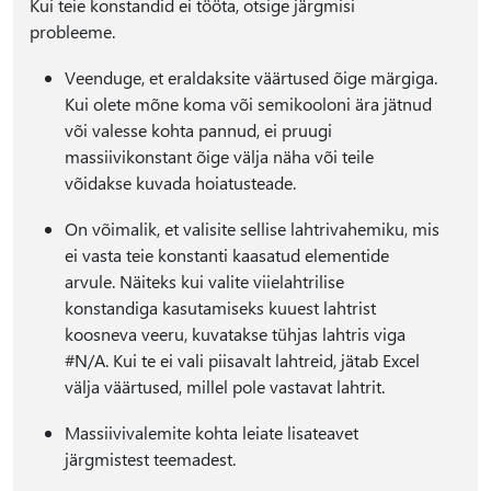
Kui teie konstandid ei tööta, otsige järgmisi
probleeme.
Veenduge, et eraldaksite väärtused õige märgiga.
Kui olete mõne koma või semikooloni ära jätnud
või valesse kohta pannud, ei pruugi
massiivikonstant õige välja näha või teile
võidakse kuvada hoiatusteade.
On võimalik, et valisite sellise lahtrivahemiku, mis
ei vasta teie konstanti kaasatud elementide
arvule. Näiteks kui valite viielahtrilise
konstandiga kasutamiseks kuuest lahtrist
koosneva veeru, kuvatakse tühjas lahtris viga
#N/A. Kui te ei vali piisavalt lahtreid, jätab Excel
välja väärtused, millel pole vastavat lahtrit.
Massiivivalemite kohta leiate lisateavet
järgmistest teemadest.