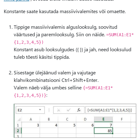
Konstante saate kasutada massiivivalemites või omaette.
Tippige massiivivalemis alguslooksulg, soovitud
väärtused ja paremlooksulg. Siin on näide.
=SUM(A1:E1*
{1,2,3,4,5})
Konstant asub looksulgudes ({ }) ja jah, need looksulud
tuleb tõesti käsitsi tippida.
Sisestage ülejäänud valem ja vajutage
klahvikombinatsiooni Ctrl+Shift+Enter.
Valem näeb välja umbes selline
{=SUM(A1:E1*
:
{1,2,3,4,5})}