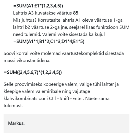
=SUM(A1:E1*{1,2,3,4,5})
Lahtris A3 kuvatakse väärtus
85
.
Mis juhtus? Korrutasite lahtris A1 oleva väärtuse 1-ga,
lahtri b2 väärtuse 2-ga jne, seejärel lisas funktsioon SUM
need tulemid. Valemi võite sisestada ka kujul
=SUM(A1*1;B1*2;C1*3;D1*4;E1*5)
Soovi korral võite mõlemad väärtustekomplektid sisestada
massiivikonstantidena.
=SUM({3,4,5,6,7}*{1,2,3,4,5})
Selle proovimiseks kopeerige valem, valige tühi lahter ja
kleepige valem valemiribale ning vajutage
klahvikombinatsiooni Ctrl+Shift+Enter. Näete sama
tulemust.
Märkus.