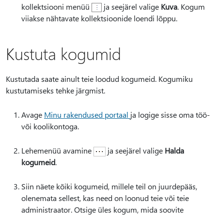
kollektsiooni menüü
ja seejärel valige
Kuva
. Kogum
viiakse nähtavate kollektsioonide loendi lõppu.
Kustuta kogumid
Kustutada saate ainult teie loodud kogumeid. Kogumiku
kustutamiseks tehke järgmist.
Avage
Minu rakendused portaal
ja logige sisse oma töö-
või koolikontoga.
Lehemenüü avamine
ja seejärel valige
Halda
kogumeid
.
Siin näete kõiki kogumeid, millele teil on juurdepääs,
olenemata sellest, kas need on loonud teie või teie
administraator. Otsige üles kogum, mida soovite