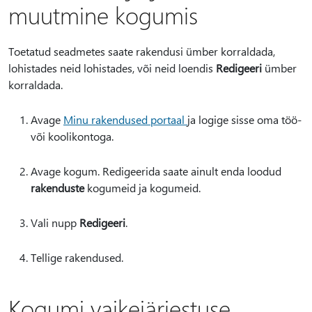
muutmine kogumis
Toetatud seadmetes saate rakendusi ümber korraldada,
lohistades neid lohistades, või neid loendis
Redigeeri
ümber
korraldada.
Avage
Minu rakendused portaal
ja logige sisse oma töö-
või koolikontoga.
Avage kogum. Redigeerida saate ainult enda loodud
rakenduste
kogumeid ja kogumeid.
Vali nupp
Redigeeri
.
Tellige rakendused.
Kogumi vaikejärjestuse