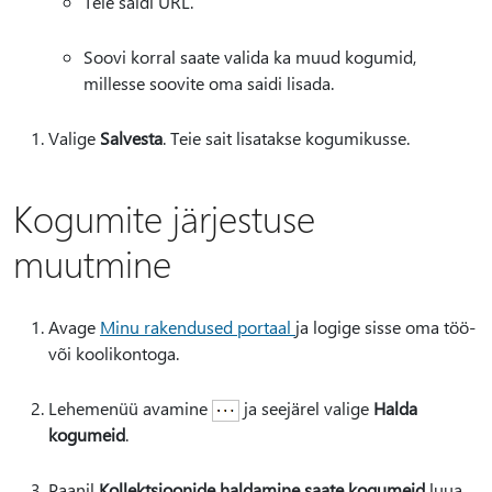
Teie saidi URL.
Soovi korral saate valida ka muud kogumid,
millesse soovite oma saidi lisada.
Valige
Salvesta
. Teie sait lisatakse kogumikusse.
Kogumite järjestuse
muutmine
Avage
Minu rakendused portaal
ja logige sisse oma töö-
või koolikontoga.
Lehemenüü avamine
ja seejärel valige
Halda
kogumeid
.
Paanil
Kollektsioonide haldamine saate kogumeid
luua,