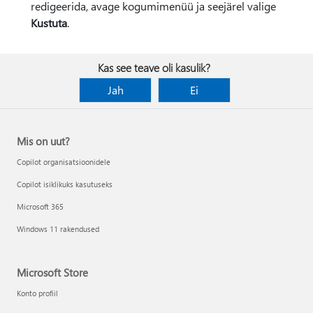
redigeerida, avage kogumimenüü ja seejärel valige
Kustuta
.
Kas see teave oli kasulik?
Jah
Ei
Mis on uut?
Copilot organisatsioonidele
Copilot isiklikuks kasutuseks
Microsoft 365
Windows 11 rakendused
Microsoft Store
Konto profiil