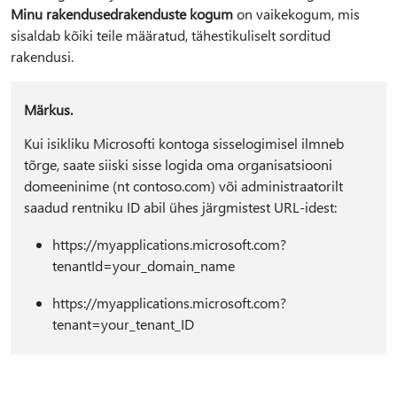
Minu rakendused
rakenduste kogum
on vaikekogum, mis
sisaldab kõiki teile määratud, tähestikuliselt sorditud
rakendusi.
Märkus.
Kui isikliku Microsofti kontoga sisselogimisel ilmneb
tõrge, saate siiski sisse logida oma organisatsiooni
domeeninime (nt contoso.com) või administraatorilt
saadud rentniku ID abil ühes järgmistest URL-idest:
https://myapplications.microsoft.com?
tenantId=your_domain_name
https://myapplications.microsoft.com?
tenant=your_tenant_ID