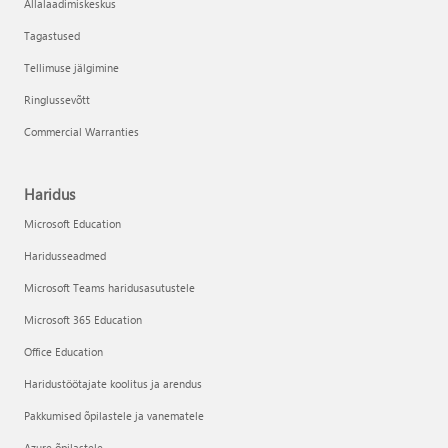
Allalaadimiskeskus
Tagastused
Tellimuse jälgimine
Ringlussevõtt
Commercial Warranties
Haridus
Microsoft Education
Haridusseadmed
Microsoft Teams haridusasutustele
Microsoft 365 Education
Office Education
Haridustöötajate koolitus ja arendus
Pakkumised õpilastele ja vanematele
Azure õpilastele