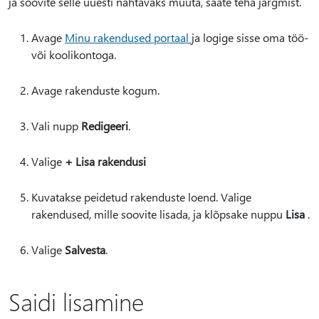
ja soovite selle uuesti nähtavaks muuta, saate teha järgmist.
Avage
Minu rakendused portaal
ja logige sisse oma töö-
või koolikontoga.
Avage rakenduste kogum.
Vali nupp
Redigeeri
.
Valige
+ Lisa rakendusi
Kuvatakse peidetud rakenduste loend. Valige
rakendused, mille soovite lisada, ja klõpsake nuppu
Lisa
.
Valige
Salvesta
.
Saidi lisamine