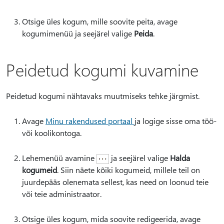
Otsige üles kogum, mille soovite peita, avage
kogumimenüü ja seejärel valige
Peida
.
Peidetud kogumi kuvamine
Peidetud kogumi nähtavaks muutmiseks tehke järgmist.
Avage
Minu rakendused portaal
ja logige sisse oma töö-
või koolikontoga.
Lehemenüü avamine
ja seejärel valige
Halda
kogumeid
. Siin näete kõiki kogumeid, millele teil on
juurdepääs olenemata sellest, kas need on loonud teie
või teie administraator.
Otsige üles kogum, mida soovite redigeerida, avage