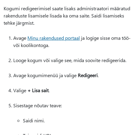
Kogumi redigeerimisel saate lisaks administraatori määratud
rakenduste lisamisele lisada ka oma saite. Saidi lisamiseks
tehke järgmist.
Avage
Minu rakendused portaal
ja logige sisse oma töö-
või koolikontoga.
Looge kogum või valige see, mida soovite redigeerida.
Avage kogumimenüü ja valige
Redigeeri
.
Valige
+ Lisa sait
.
Sisestage nõutav teave:
Saidi nimi.