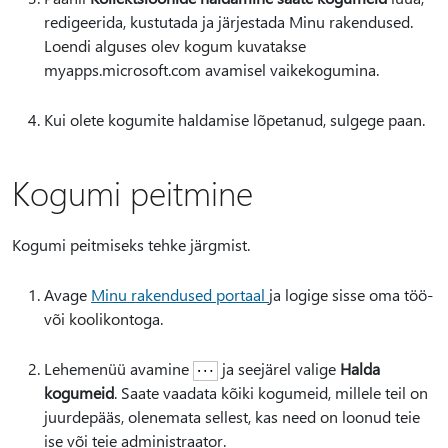
redigeerida, kustutada ja järjestada Minu rakendused.
Loendi alguses olev kogum kuvatakse
myapps.microsoft.com avamisel vaikekogumina.
Kui olete kogumite haldamise lõpetanud, sulgege paan.
Kogumi peitmine
Kogumi peitmiseks tehke järgmist.
Avage
Minu rakendused portaal
ja logige sisse oma töö-
või koolikontoga.
Lehemenüü avamine
ja seejärel valige
Halda
kogumeid
. Saate vaadata kõiki kogumeid, millele teil on
juurdepääs, olenemata sellest, kas need on loonud teie
ise või teie administraator.