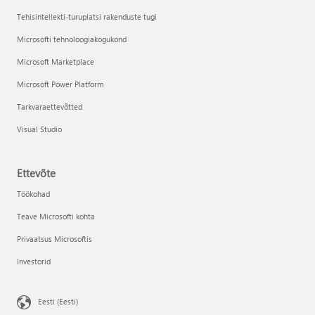
Tehisintellekti-turuplatsi rakenduste tugi
Microsofti tehnoloogiakogukond
Microsoft Marketplace
Microsoft Power Platform
Tarkvaraettevõtted
Visual Studio
Ettevõte
Töökohad
Teave Microsofti kohta
Privaatsus Microsoftis
Investorid
Eesti (Eesti)