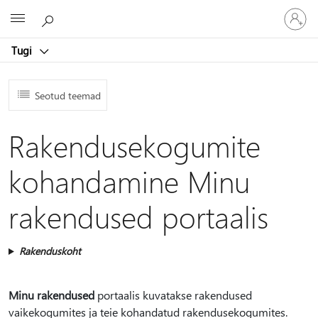
Logige
Microsoft
sisse
oma
Tugi
kontole
Seotud teemad
Rakendusekogumite
kohandamine Minu
rakendused portaalis
Rakenduskoht
Minu rakendused
portaalis kuvatakse rakendused
vaikekogumites ja teie kohandatud rakendusekogumites.