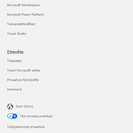
Microsoft Marketplace
Microsoft Power Platform
Tarkvaraettevõtted
Visual Studio
Ettevõte
Töökohad
Teave Microsofti kohta
Privaatsus Microsoftis
Investorid
Eesti (Eesti)
Teie privaatsusvalikud
Tarbijaseisundi privaatsus