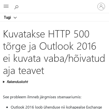
Logige
Microsoft
sisse
oma
Tugi
kontole
Kuvatakse HTTP 500
tõrge ja Outlook 2016
ei kuvata vaba/hõivatud
aja teavet
Rakenduskoht
See probleem ilmneb järgmises stsenaariumis:
Outlook 2016 loob ühenduse nii kohapealse Exchange