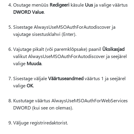
Osutage menüüs
Redigeeri
käsule
Uus
ja valige väärtus
DWORD Value
.
Sisestage AlwaysUseMSOAuthForAutodiscover ja
vajutage sisestusklahvi (Enter).
Vajutage pikalt (või paremklõpsake) paanil
Üksikasjad
valikut AlwaysUseMSOAuthForAutodiscover ja seejärel
valige
Muuda
.
Sisestage väljale
Väärtuseandmed
väärtus 1 ja seejärel
valige
OK
.
Kustutage väärtus AlwaysUseMSOAuthForWebServices
DWORD (kui see on olemas).
Väljuge registriredaktorist.