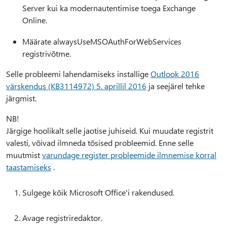
Server kui ka modernautentimise toega Exchange
Online.
Määrate alwaysUseMSOAuthForWebServices
registrivõtme.
Selle probleemi lahendamiseks installige
Outlook 2016
värskendus (KB3114972) 5. aprillil 2016
ja seejärel tehke
järgmist.
NB!
Järgige hoolikalt selle jaotise juhiseid. Kui muudate registrit
valesti, võivad ilmneda tõsised probleemid. Enne selle
muutmist
varundage register probleemide ilmnemise korral
taastamiseks
.
Sulgege kõik Microsoft Office'i rakendused.
Avage registriredaktor.