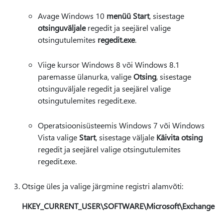
Avage Windows 10
menüü Start
, sisestage
otsinguväljale
regedit ja seejärel valige
otsingutulemites
regedit.exe
.
Viige kursor Windows 8 või Windows 8.1
paremasse ülanurka, valige
Otsing
, sisestage
otsinguväljale regedit ja seejärel valige
otsingutulemites regedit.exe.
Operatsioonisüsteemis Windows 7 või Windows
Vista valige
Start
, sisestage väljale
Käivita otsing
regedit ja seejärel valige otsingutulemites
regedit.exe.
Otsige üles ja valige järgmine registri alamvõti:
HKEY_CURRENT_USER\SOFTWARE\Microsoft\Exchange