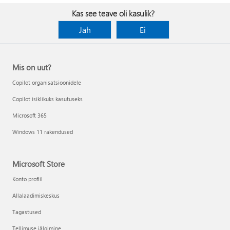
Kas see teave oli kasulik?
Jah
Ei
Mis on uut?
Copilot organisatsioonidele
Copilot isiklikuks kasutuseks
Microsoft 365
Windows 11 rakendused
Microsoft Store
Konto profiil
Allalaadimiskeskus
Tagastused
Tellimuse jälgimine