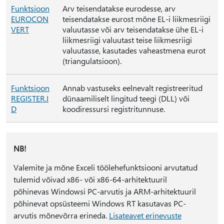
Funktsioon
Arv teisendatakse eurodesse, arv
EUROCON
teisendatakse eurost mõne EL-i liikmesriigi
VERT
valuutasse või arv teisendatakse ühe EL-i
liikmesriigi valuutast teise liikmesriigi
valuutasse, kasutades vaheastmena eurot
(triangulatsioon).
Funktsioon
Annab vastuseks eelnevalt registreeritud
REGISTER.I
dünaamiliselt lingitud teegi (DLL) või
D
koodiressursi registritunnuse.
NB!
Valemite ja mõne Exceli töölehefunktsiooni arvutatud
tulemid võivad x86- või x86-64-arhitektuuril
põhinevas Windowsi PC-arvutis ja ARM-arhitektuuril
põhinevat opsüsteemi Windows RT kasutavas PC-
arvutis mõnevõrra erineda.
Lisateavet erinevuste