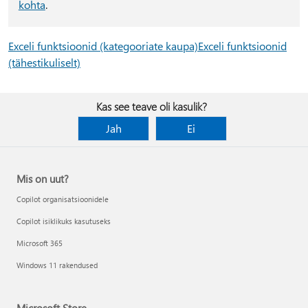
kohta
.
Exceli funktsioonid (kategooriate kaupa)
Exceli funktsioonid
(tähestikuliselt)
Kas see teave oli kasulik?
Jah
Ei
Mis on uut?
Copilot organisatsioonidele
Copilot isiklikuks kasutuseks
Microsoft 365
Windows 11 rakendused