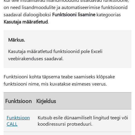
on need lisandmoodulite ja automatiseerimise funktsioonid
saadaval dialoogiboksi
Funktsiooni lisamine
kategoorias
Kasutaja määratletud
.
Märkus.
Kasutaja määratletud funktsioonid pole Exceli
veebirakenduses saadaval.
Funktsiooni kohta täpsema teabe saamiseks klõpsake
funktsiooni nime, mis kuvatakse esimeses veerus.
Funktsioon
Kirjeldus
Funktsioon
Kutsub esile dünaamiliselt lingitud teegi või
CALL
koodiressursi protseduuri.