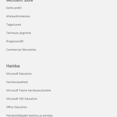
Microsoft Store
Konto profiil
Allalaadimiskeskus
Tagastused
Tellimuse jälgimine
Ringlussevõtt
Commercial Warranties
Haridus
Microsoft Education
Haridusseadmed
Microsoft Teams haridusasutustele
Microsoft 365 Education
Office Education
Haridustöötajate koolitus ja arendus