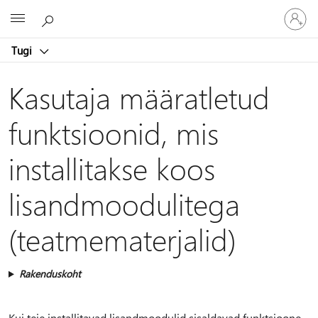
Logige
Microsoft
sisse
oma
Tugi
kontole
Kasutaja määratletud
funktsioonid, mis
installitakse koos
lisandmoodulitega
(teatmematerjalid)
Rakenduskoht
Kui teie installitavad lisandmoodulid sisaldavad funktsioone,