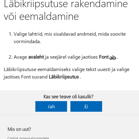
Läbikriipsutuse rakendamine
või eemaldamine
Valige lahtrid, mis sisaldavad andmeid, mida soovite
vormindada.
Avage
avaleht
ja seejärel valige jaotises
Font
.
Läbikriipsutuse eemaldamiseks valige tekst uuesti ja valige
jaotises Font suvand
Läbikriipsutus
.
Kas see teave oli kasulik?
Jah
Ei
Mis on uut?
Copilot organisatsioonidele