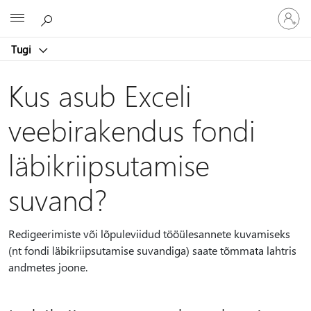
Logige
Microsoft
sisse
oma
Tugi
kontole
Kus asub Exceli
veebirakendus fondi
läbikriipsutamise
suvand?
Redigeerimiste või lõpuleviidud tööülesannete kuvamiseks
(nt fondi läbikriipsutamise suvandiga) saate tõmmata lahtris
andmetes joone.