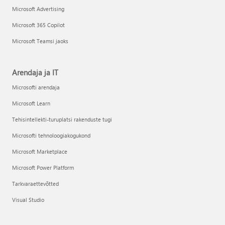
Microsoft Advertising
Microsoft 365 Copilot
Microsoft Teamsi jaoks
Arendaja ja IT
Microsofti arendaja
Microsoft Learn
Tehisintellekti-turuplatsi rakenduste tugi
Microsofti tehnoloogiakogukond
Microsoft Marketplace
Microsoft Power Platform
Tarkvaraettevõtted
Visual Studio