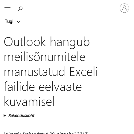
Logige
Microsoft
sisse
oma
Tugi
kontole
Outlook hangub
meilisõnumitele
manustatud Exceli
failide eelvaate
kuvamisel
Rakenduskoht
Viimati värskendatud 20. oktoobril 2017