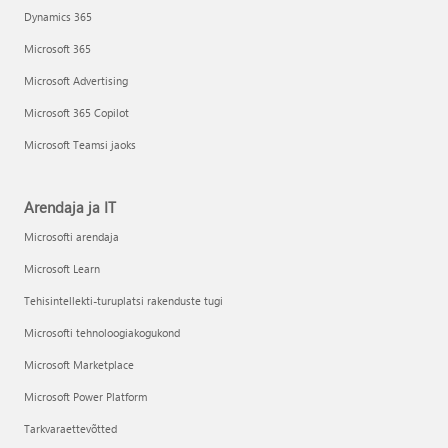
Dynamics 365
Microsoft 365
Microsoft Advertising
Microsoft 365 Copilot
Microsoft Teamsi jaoks
Arendaja ja IT
Microsofti arendaja
Microsoft Learn
Tehisintellekti-turuplatsi rakenduste tugi
Microsofti tehnoloogiakogukond
Microsoft Marketplace
Microsoft Power Platform
Tarkvaraettevõtted