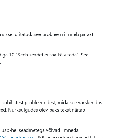
 sisse lülitatud. See probleem ilmneb pärast
ga 10 "Seda seadet ei saa käivitada". See
.
 põhilistest probleemidest, mida see värskendus
need. Nurksulgudes olev paks tekst näitab
 usb-heliseadmetega võivad ilmneda
DAC-helidraiveri
. USB-heliseadmed võivad lakata