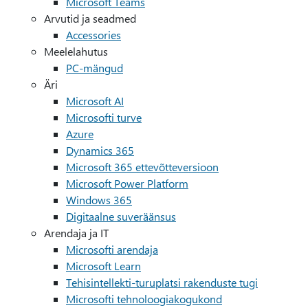
Microsoft Teams
Arvutid ja seadmed
Accessories
Meelelahutus
PC-mängud
Äri
Microsoft AI
Microsofti turve
Azure
Dynamics 365
Microsoft 365 ettevõtteversioon
Microsoft Power Platform
Windows 365
Digitaalne suveräänsus
Arendaja ja IT
Microsofti arendaja
Microsoft Learn
Tehisintellekti-turuplatsi rakenduste tugi
Microsofti tehnoloogiakogukond