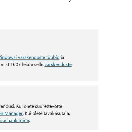
indowsi värskenduste tüübid
ja
nist 1607 leiate selle
värskenduste
endusi. Kui olete suurettevõtte
ion Manager
. Kui olete tavakasutaja,
uste hankimine
.