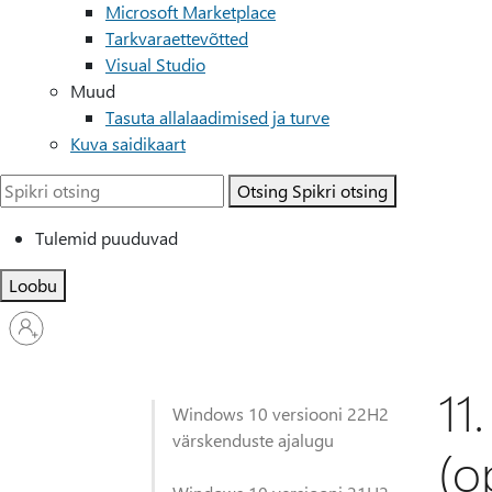
Microsoft Marketplace
Tarkvaraettevõtted
Visual Studio
Muud
Tasuta allalaadimised ja turve
Kuva saidikaart
Otsing
Spikri otsing
Tulemid puuduvad
Loobu
Logige
sisse
oma
kontole
11
Windows 10 versiooni 22H2
värskenduste ajalugu
(o