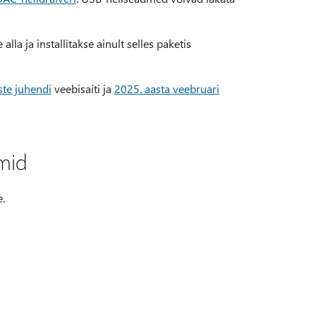
la ja installitakse ainult selles paketis
te juhendi
veebisaiti ja
2025. aasta veebruari
mid
.