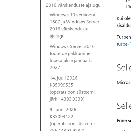
2016 värskenduste ajalugu
tö
Windows 10 versiooni
Kui ole
1607 ja Windows Server
sisald
2016 värskenduste
ajalugu
Turben
turbe-
Windows Server 2016
tootetoe pakkumine
lõpetatakse jaanuaris
Sel
2027
14. juuli 2026 –
Micros
KB5099535
(operatsioonisüsteemi
järk 14393.9339)
Sel
9. juuni 2026 –
KB5094122
Enne se
(operatsioonisüsteemi
järk 14393.9234)