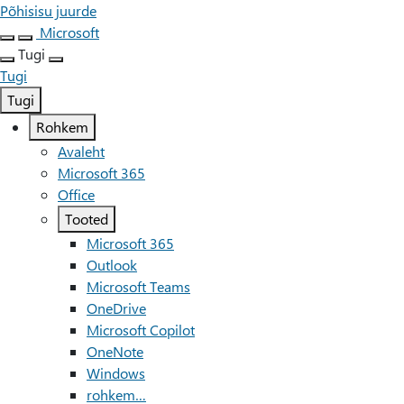
Põhisisu juurde
Microsoft
Tugi
Tugi
Tugi
Rohkem
Avaleht
Microsoft 365
Office
Tooted
Microsoft 365
Outlook
Microsoft Teams
OneDrive
Microsoft Copilot
OneNote
Windows
rohkem…