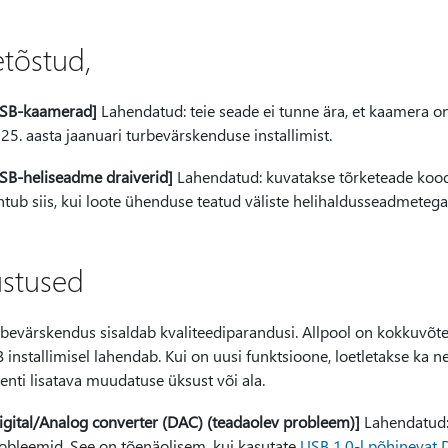
etõstud,
SB-kaamerad]
Lahendatud: teie seade ei tunne ära, et kaamera on
25. aasta jaanuari turbevärskenduse installimist.
SB-heliseadme draiverid]
Lahendatud: kuvatakse tõrketeade koodi
htub siis, kui loote ühenduse teatud väliste helihaldusseadmetega
ustused
rbevärskendus sisaldab kvaliteediparandusi. Allpool on kokkuvõte
B installimisel lahendab. Kui on uusi funktsioone, loetletakse ka 
nti lisatava muudatuse üksust või ala.
igital/Analog converter (DAC) (teadaolev probleem)]
Lahendatud:
obleemid. See on tõenäolisem, kui kasutate
USB 1.0-l põhinevat 