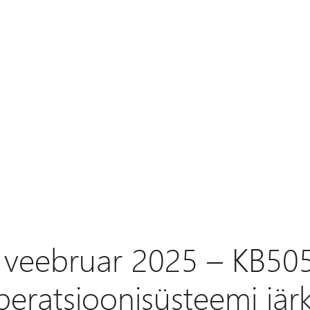
. veebruar 2025 – KB5
peratsioonisüsteemi jär