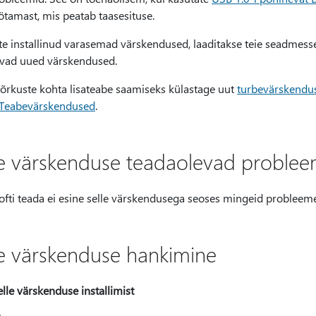
ötamast, mis peatab taasesituse.
te installinud varasemad värskendused, laaditakse teie seadmesse al
uvad uued värskendused.
õrkuste kohta lisateabe saamiseks külastage uut
turbevärskendus
 Teabevärskendused
.
le värskenduse teadaolevad problee
ofti teada ei esine selle värskendusega seoses mingeid probleeme
le värskenduse hankimine
lle värskenduse installimist