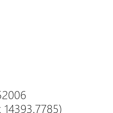
052006
k 14393.7785)