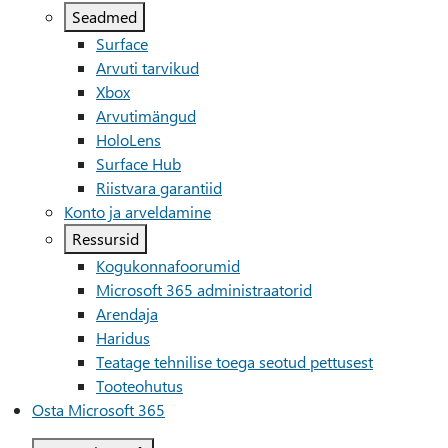
Seadmed
Surface
Arvuti tarvikud
Xbox
Arvutimängud
HoloLens
Surface Hub
Riistvara garantiid
Konto ja arveldamine
Ressursid
Kogukonnafoorumid
Microsoft 365 administraatorid
Arendaja
Haridus
Teatage tehnilise toega seotud pettusest
Tooteohutus
Osta Microsoft 365