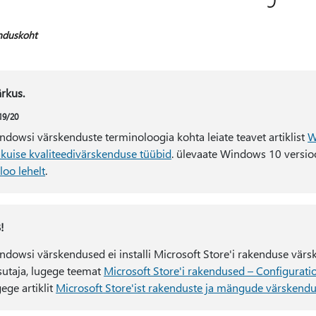
nduskoht
rkus.
19/20
ndowsi värskenduste terminoloogia kohta leiate teavet artiklist
W
akuise kvaliteedivärskenduse tüübid
. ülevaate Windows 10 versioo
loo lehelt
.
!
ndowsi värskendused ei installi Microsoft Store'i rakenduse värsk
sutaja, lugege teemat
Microsoft Store'i rakendused – Configurat
ege artiklit
Microsoft Store'ist rakenduste ja mängude värskend