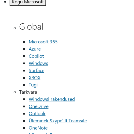
Kogu Microsoft
Global
Microsoft 365
Azure
Copilot
Windows
Surface
XBOX
Tugi
Tarkvara
Windowsi rakendused
OneDrive
Outlook
Üleminek Skype'ilt Teamsile
OneNote