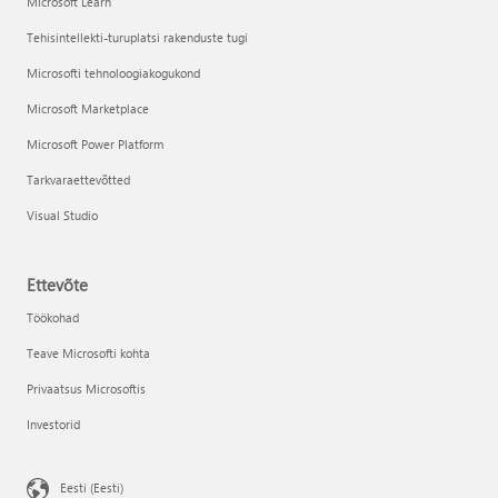
Microsoft Learn
Tehisintellekti-turuplatsi rakenduste tugi
Microsofti tehnoloogiakogukond
Microsoft Marketplace
Microsoft Power Platform
Tarkvaraettevõtted
Visual Studio
Ettevõte
Töökohad
Teave Microsofti kohta
Privaatsus Microsoftis
Investorid
Eesti (Eesti)