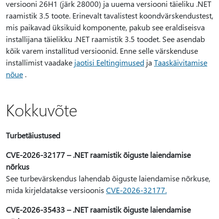
versiooni 26H1 (järk 28000) ja uuema versiooni täieliku .NET
raamistik 3.5 toote. Erinevalt tavalistest koondvärskendustest,
mis paikavad üksikuid komponente, pakub see eraldiseisva
installijana täielikku .NET raamistik 3.5 toodet. See asendab
kõik varem installitud versioonid. Enne selle värskenduse
installimist vaadake
jaotisi Eeltingimused
ja
Taaskäivitamise
nõue
.
Kokkuvõte
Turbetäiustused
CVE-2026-32177 – .NET raamistik õiguste laiendamise
nõrkus
See turbevärskendus lahendab õiguste laiendamise nõrkuse,
mida kirjeldatakse versioonis
CVE-2026-32177.
CVE-2026-35433 – .NET raamistik õiguste laiendamise