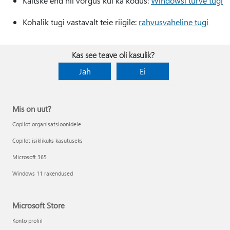
Kaitske end nii võrgus kui ka kodus:
Windowsi turve tugi
Kohalik tugi vastavalt teie riigile:
rahvusvaheline tugi
Kas see teave oli kasulik?
Jah
Ei
Mis on uut?
Copilot organisatsioonidele
Copilot isiklikuks kasutuseks
Microsoft 365
Windows 11 rakendused
Microsoft Store
Konto profiil