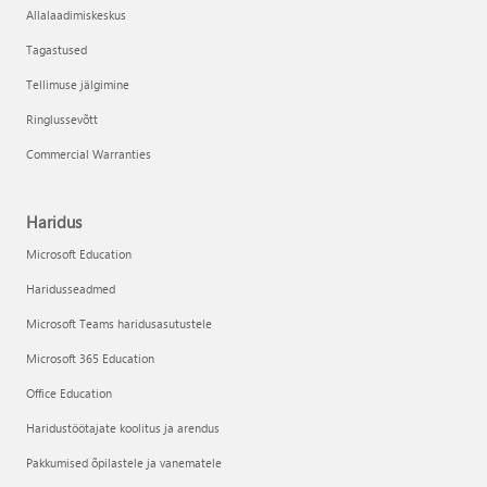
Allalaadimiskeskus
Tagastused
Tellimuse jälgimine
Ringlussevõtt
Commercial Warranties
Haridus
Microsoft Education
Haridusseadmed
Microsoft Teams haridusasutustele
Microsoft 365 Education
Office Education
Haridustöötajate koolitus ja arendus
Pakkumised õpilastele ja vanematele