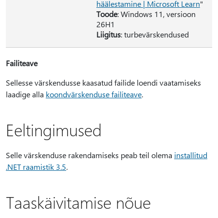
häälestamine | Microsoft Learn
"
Toode
: Windows 11, versioon
26H1
Liigitus
: turbevärskendused
Failiteave
Sellesse värskendusse kaasatud failide loendi vaatamiseks
laadige alla
koondvärskenduse failiteave
.
Eeltingimused
Selle värskenduse rakendamiseks peab teil olema
installitud
.NET raamistik 3.5
.
Taaskäivitamise nõue