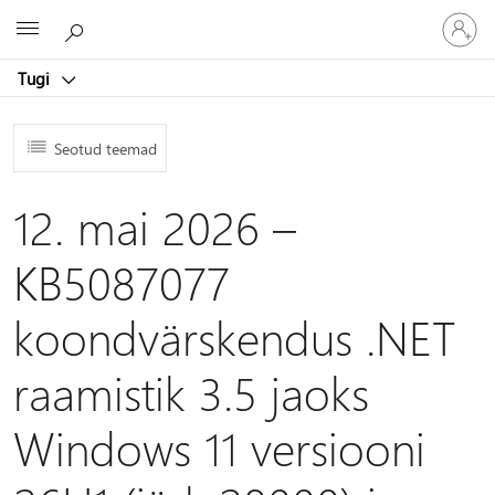
Logige
Microsoft
sisse
oma
Tugi
kontole
Seotud teemad
12. mai 2026 –
KB5087077
koondvärskendus .NET
raamistik 3.5 jaoks
Windows 11 versiooni